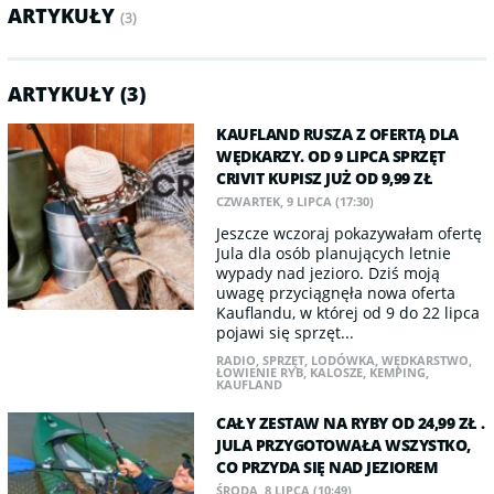
ARTYKUŁY
(3)
ARTYKUŁY (3)
KAUFLAND RUSZA Z OFERTĄ DLA
WĘDKARZY. OD 9 LIPCA SPRZĘT
CRIVIT KUPISZ JUŻ OD 9,99 ZŁ
CZWARTEK, 9 LIPCA (17:30)
Jeszcze wczoraj pokazywałam ofertę
Jula dla osób planujących letnie
wypady nad jezioro. Dziś moją
uwagę przyciągnęła nowa oferta
Kauflandu, w której od 9 do 22 lipca
pojawi się sprzęt...
RADIO
,
SPRZĘT
,
LODÓWKA
,
WĘDKARSTWO
,
ŁOWIENIE RYB
,
KALOSZE
,
KEMPING
,
KAUFLAND
CAŁY ZESTAW NA RYBY OD 24,99 ZŁ .
JULA PRZYGOTOWAŁA WSZYSTKO,
CO PRZYDA SIĘ NAD JEZIOREM
ŚRODA, 8 LIPCA (10:49)