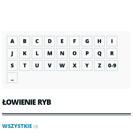
A
B
C
D
E
F
G
H
I
J
K
L
M
N
O
P
Q
R
S
T
U
V
W
X
Y
Z
0-9
_
ŁOWIENIE RYB
WSZYSTKIE
(3)