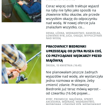
Coraz więcej osób traktuje wyjazd
na ryby nie tylko jako sposób na
złowienie kilku okazów, ale przede
wszystkim okazję do odpoczynku
nad wodą. W nowej ofercie Jula
znalazłam wszystko, co...
DESKA
,
ŁÓDKA
,
WĘDKARSTWO
,
KAMIZELKA
,
ŁOWIENIE RYB
,
JULA
,
OKAZJE
,
WYPOCZYNEK
NAD WODĄ
PRACOWNICY BIEDRONKI
UPRZEDZAJĄ: OD JUTRA RUSZA COŚ,
CO PRZYCIĄGNIE WĘDKARZY PRZED
MAJÓWKĄ
ŚRODA, 15 KWIETNIA (16:45)
Nie planowałam jeszcze żadnych
wyjazdów nad wodę, ale wystarczyła
jedna rozmowa w sklepie, żeby
zmienić zdanie. Pracownicy
Biedronki już teraz mówią wprost -
od czwartku (16.04) pojawi...
RYBY
,
PROMOCJE
,
MAJÓWKA
,
SPRZĘT
,
AKCESORIA
,
WĘDKARZ
,
WĘDKARSTWO
,
BIEDRONKA
,
ŁOWIENIE RYB
,
WĘDKOWANIE
,