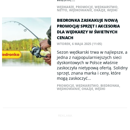
WĘDKARZE
,
PROMOCJE
,
WĘDKARSTWO
,
NETTO
,
WĘDKOWANIE
,
OKAZJE
,
WĘDKI
BIEDRONKA ZASKAKUJE NOWĄ
PROMOCJĄ! SPRZĘT I AKCESORIA
DLA WĘDKARZY W ŚWIETNYCH
CENACH
WTOREK, 6 MAJA 2025 (11:05)
Sezon wędkarski trwa w najlepsze, a
jedna z najpopularniejszych sieci
dyskontowych w Polsce właśnie
zaskoczyła nietypową ofertą. Solidny
sprzęt, znana marka i ceny, które
mogą zaskoczyć...
PROMOCJE
,
WĘDKARSTWO
,
BIEDRONKA
,
WĘDKOWANIE
,
OKAZJE
,
WĘDKI
REKLAMA