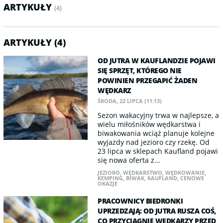
ARTYKUŁY
(4)
ARTYKUŁY (4)
OD JUTRA W KAUFLANDZIE POJAWI
SIĘ SPRZĘT, KTÓREGO NIE
POWINIEN PRZEGAPIĆ ŻADEN
WĘDKARZ
ŚRODA, 22 LIPCA (11:13)
Sezon wakacyjny trwa w najlepsze, a
wielu miłośników wędkarstwa i
biwakowania wciąż planuje kolejne
wyjazdy nad jezioro czy rzekę. Od
23 lipca w sklepach Kaufland pojawi
się nowa oferta z...
JEZIORO
,
WĘDKARSTWO
,
WĘDKOWANIE
,
KEMPING
,
BIWAK
,
KAUFLAND
,
CENOWE
OKAZJE
PRACOWNICY BIEDRONKI
UPRZEDZAJĄ: OD JUTRA RUSZA COŚ,
CO PRZYCIĄGNIE WĘDKARZY PRZED