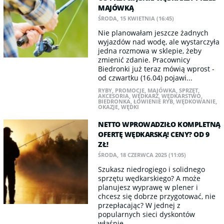
MAJÓWKĄ
ŚRODA, 15 KWIETNIA (16:45)
Nie planowałam jeszcze żadnych
wyjazdów nad wodę, ale wystarczyła
jedna rozmowa w sklepie, żeby
zmienić zdanie. Pracownicy
Biedronki już teraz mówią wprost -
od czwartku (16.04) pojawi...
RYBY
,
PROMOCJE
,
MAJÓWKA
,
SPRZĘT
,
AKCESORIA
,
WĘDKARZ
,
WĘDKARSTWO
,
BIEDRONKA
,
ŁOWIENIE RYB
,
WĘDKOWANIE
,
OKAZJE
,
WĘDKI
NETTO WPROWADZIŁO KOMPLETNĄ
OFERTĘ WĘDKARSKĄ! CENY? OD 9
ZŁ!
ŚRODA, 18 CZERWCA 2025 (11:05)
Szukasz niedrogiego i solidnego
sprzętu wędkarskiego? A może
planujesz wyprawę w plener i
chcesz się dobrze przygotować, nie
przepłacając? W jednej z
popularnych sieci dyskontów
właśnie...