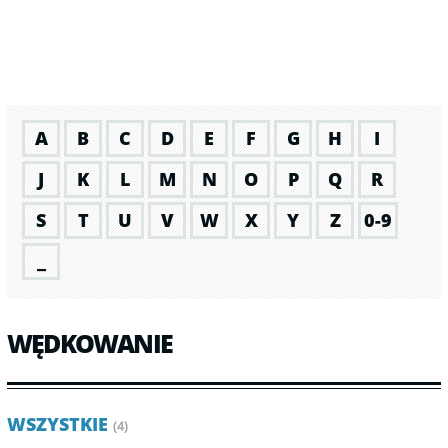
A
B
C
D
E
F
G
H
I
J
K
L
M
N
O
P
Q
R
S
T
U
V
W
X
Y
Z
0-9
_
WĘDKOWANIE
WSZYSTKIE
(4)