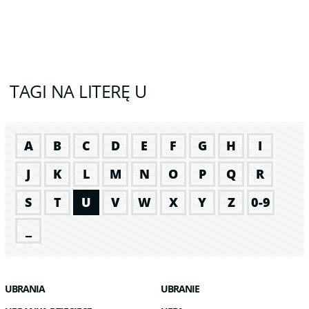
TAGI NA LITERĘ U
A
B
C
D
E
F
G
H
I
J
K
L
M
N
O
P
Q
R
S
T
U
V
W
X
Y
Z
0-9
_
UBRANIA
UBRANIE