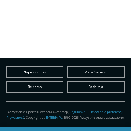
Napisz do nas
Mapa Serwisu
Reklama
Redakcja
Korzystanie z portalu oznacza akceptację
Regulaminu
.
Ustawienia preferencji.
Prywatność
. Copyright by
INTERIA.PL
1999-2026. Wszystkie prawa zastrzeżone.