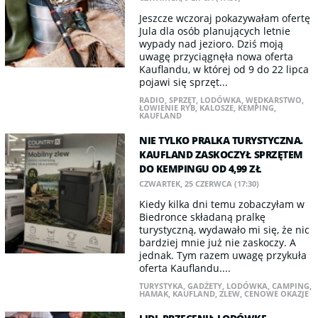
Jeszcze wczoraj pokazywałam ofertę
Jula dla osób planujących letnie
wypady nad jezioro. Dziś moją
uwagę przyciągnęła nowa oferta
Kauflandu, w której od 9 do 22 lipca
pojawi się sprzęt...
RADIO
,
SPRZĘT
,
LODÓWKA
,
WĘDKARSTWO
,
ŁOWIENIE RYB
,
KALOSZE
,
KEMPING
,
KAUFLAND
NIE TYLKO PRALKA TURYSTYCZNA.
KAUFLAND ZASKOCZYŁ SPRZĘTEM
DO KEMPINGU OD 4,99 ZŁ
CZWARTEK, 25 CZERWCA (17:30)
Kiedy kilka dni temu zobaczyłam w
Biedronce składaną pralkę
turystyczną, wydawało mi się, że nic
bardziej mnie już nie zaskoczy. A
jednak. Tym razem uwagę przykuła
oferta Kauflandu....
TURYSTYKA
,
GADŻETY
,
LODÓWKA
,
CAMPING
,
HAMAK
,
KAUFLAND
,
ZLEW
,
CENOWE OKAZJE