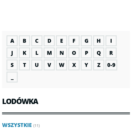
A
B
C
D
E
F
G
H
I
J
K
L
M
N
O
P
Q
R
S
T
U
V
W
X
Y
Z
0-9
_
LODÓWKA
WSZYSTKIE
(11)