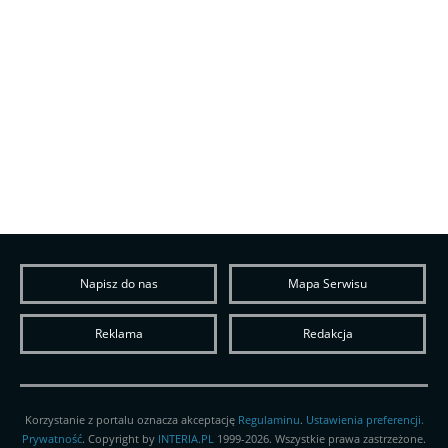
Napisz do nas
Mapa Serwisu
Reklama
Redakcja
Korzystanie z portalu oznacza akceptację
Regulaminu
.
Ustawienia preferencji.
Prywatność
. Copyright by
INTERIA.PL
1999-2026. Wszystkie prawa zastrzeżone.