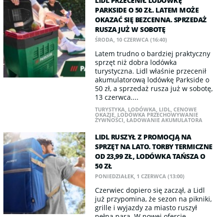
LIDL PRZECENIŁ LODÓWKĘ
PARKSIDE O 50 ZŁ. LATEM MOŻE
OKAZAĆ SIĘ BEZCENNA. SPRZEDAŻ
RUSZA JUŻ W SOBOTĘ
ŚRODA, 10 CZERWCA (16:40)
Latem trudno o bardziej praktyczny
sprzęt niż dobra lodówka
turystyczna. Lidl właśnie przecenił
akumulatorową lodówkę Parkside o
50 zł, a sprzedaż rusza już w sobotę,
13 czerwca....
TURYSTYKA
,
LODÓWKA
,
LIDL
,
CENOWE
OKAZJE
,
LODÓWKA PRZECHOWYWANIE
ŻYWNOŚCI
,
ŁADOWANIE AKUMULATORA
LIDL RUSZYŁ Z PROMOCJĄ NA
SPRZĘT NA LATO. TORBY TERMICZNE
OD 23,99 ZŁ, LODÓWKA TAŃSZA O
50 ZŁ
PONIEDZIAŁEK, 1 CZERWCA (13:00)
Czerwiec dopiero się zaczął, a Lidl
już przypomina, że sezon na pikniki,
grille i wyjazdy za miasto ruszył
pełną parą. W nowej ofercie