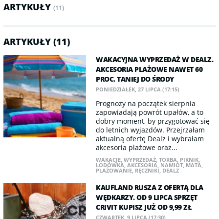
ARTYKUŁY
(11)
ARTYKUŁY (11)
WAKACYJNA WYPRZEDAŻ W DEALZ.
AKCESORIA PLAŻOWE NAWET 60
PROC. TANIEJ DO ŚRODY
PONIEDZIAŁEK, 27 LIPCA (17:15)
Prognozy na początek sierpnia
zapowiadają powrót upałów, a to
dobry moment, by przygotować się
do letnich wyjazdów. Przejrzałam
aktualną ofertę Dealz i wybrałam
akcesoria plażowe oraz...
WAKACJE
,
WYPRZEDAŻ
,
TORBA
,
PIKNIK
,
LODÓWKA
,
AKCESORIA
,
NAMIOT
,
MATA
,
PLAŻOWANIE
,
RĘCZNIKI
,
DEALZ
KAUFLAND RUSZA Z OFERTĄ DLA
WĘDKARZY. OD 9 LIPCA SPRZĘT
CRIVIT KUPISZ JUŻ OD 9,99 ZŁ
CZWARTEK, 9 LIPCA (17:30)