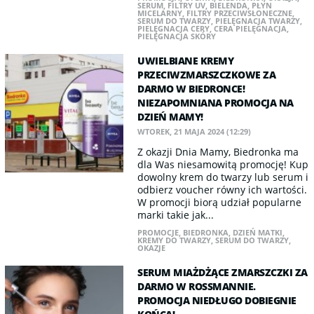
SERUM
,
FILTRY UV
,
BIELENDA
,
PŁYN
MICELARNY
,
FILTRY PRZECIWSŁONECZNE
,
SERUM DO TWARZY
,
PIELĘGNACJA TWARZY
,
PIELĘGNACJA CERY
,
CERA PIELĘGNACJA
,
PIELĘGNACJA SKÓRY
UWIELBIANE KREMY
PRZECIWZMARSZCZKOWE ZA
DARMO W BIEDRONCE!
NIEZAPOMNIANA PROMOCJA NA
DZIEŃ MAMY!
WTOREK, 21 MAJA 2024 (12:29)
Z okazji Dnia Mamy, Biedronka ma
dla Was niesamowitą promocję! Kup
dowolny krem do twarzy lub serum i
odbierz voucher równy ich wartości.
W promocji biorą udział popularne
marki takie jak...
PROMOCJE
,
BIEDRONKA
,
DZIEŃ MATKI
,
KREMY DO TWARZY
,
SERUM DO TWARZY
,
OKAZJE
SERUM MIAŻDŻĄCE ZMARSZCZKI ZA
DARMO W ROSSMANNIE.
PROMOCJA NIEDŁUGO DOBIEGNIE