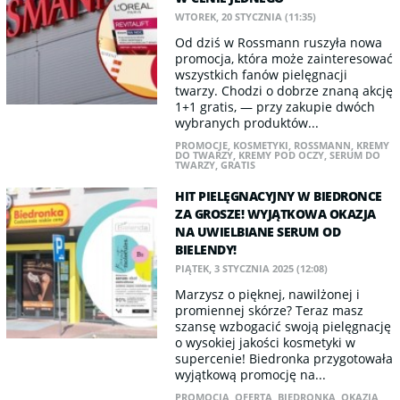
WTOREK, 20 STYCZNIA (11:35)
Od dziś w Rossmann ruszyła nowa
promocja, która może zainteresować
wszystkich fanów pielęgnacji
twarzy. Chodzi o dobrze znaną akcję
1+1 gratis, — przy zakupie dwóch
wybranych produktów...
PROMOCJE
,
KOSMETYKI
,
ROSSMANN
,
KREMY
DO TWARZY
,
KREMY POD OCZY
,
SERUM DO
TWARZY
,
GRATIS
HIT PIELĘGNACYJNY W BIEDRONCE
ZA GROSZE! WYJĄTKOWA OKAZJA
NA UWIELBIANE SERUM OD
BIELENDY!
PIĄTEK, 3 STYCZNIA 2025 (12:08)
Marzysz o pięknej, nawilżonej i
promiennej skórze? Teraz masz
szansę wzbogacić swoją pielęgnację
o wysokiej jakości kosmetyki w
supercenie! Biedronka przygotowała
wyjątkową promocję na...
PROMOCJA
,
OFERTA
,
BIEDRONKA
,
OKAZJA
,