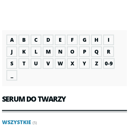
A
B
C
D
E
F
G
H
I
J
K
L
M
N
O
P
Q
R
S
T
U
V
W
X
Y
Z
0-9
_
SERUM DO TWARZY
WSZYSTKIE
(5)