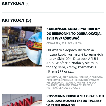
ARTYKUŁY
(5)
ARTYKUŁY (5)
KOREAŃSKIE KOSMETYKI TRAFIŁY
DO BIEDRONKI. TO DOBRA OKAZJA,
BY JE WYPRÓBOWAĆ
CZWARTEK, 23 LIPCA (11:05)
Od dziś w sklepach Biedronka
można kupić kosmetyki koreańskich
marek Skin1004, Dearboo, APLB i
Abib. W ofercie znalazły się m.in.
tonery, sera, kremy, kosmetyki z
filtrem SPF oraz...
KOSMETYKI
,
BIEDRONKA
,
SERUM
,
OCHRONA
PRZECIWSŁONECZNA
,
SERUM DO TWARZY
,
PIELĘGNACJA TWARZY
,
KOSMETYKI DO
TWARZY
,
KREM DO TWARZY
,
KREM Z
FILTREM
,
CENOWE OKAZJE
ROSSMANN ODPALA 1+1 GRATIS. OD
DZIŚ DWA KOSMETYKI DO TWARZY
W CENIE JEDNEGO