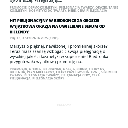
było inaczej. Przeglądając...
PROMOCJE
,
DERMOKOSMETYKI
,
PIELĘGNACJA TWARZY
,
OKAZJE
,
TANIE
KOSMETYKI
,
KOSMETYKI DO TWARZY
,
HEBE
,
CERA PIELĘGNACJA
HIT PIELĘGNACYJNY W BIEDRONCE ZA GROSZE!
WYJĄTKOWA OKAZJA NA UWIELBIANE SERUM OD
BIELENDY!
PIĄTEK, 3 STYCZNIA 2025 (12:08)
Marzysz o pięknej, nawilżonej i promiennej skórze?
Teraz masz szansę wzbogacić swoją pielęgnację o
wysokiej jakości kosmetyki w supercenie! Biedronka
przygotowała wyjątkową promocję na...
PROMOCJA
,
OFERTA
,
BIEDRONKA
,
OKAZJA
,
SERUM
,
FILTRY UV
,
BIELENDA
,
PŁYN MICELARNY
,
FILTRY PRZECIWSŁONECZNE
,
SERUM DO
TWARZY
,
PIELĘGNACJA TWARZY
,
PIELĘGNACJA CERY
,
CERA
PIELĘGNACJA
,
PIELĘGNACJA SKÓRY
REKLAMA