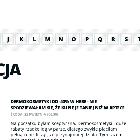
J
K
L
M
N
O
P
Q
R
S
CJA
DERMOKOSMETYKI DO -40% W HEBE - NIE
SPODZIEWAŁAM SIĘ, ŻE KUPIĘ JE TANIEJ NIŻ W APTECE
ŚRODA, 22 KWIETNIA (06:30)
Na początku byłam sceptyczna. Dermokosmetyki i duże
rabaty rzadko idą w parze, dlatego zwykle płaciłam
pełną cenę, licząc, że przynajmniej działa. Tym razem