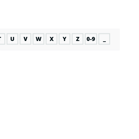
T
U
V
W
X
Y
Z
0-9
_