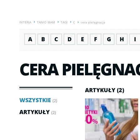
INTERIA
TANIO MAM
TAGI
C
cera pielęgnacja
A
B
C
D
E
F
G
H
I
CERA PIELĘGNA
ARTYKUŁY (2)
WSZYSTKIE
(2)
ARTYKUŁY
(2)