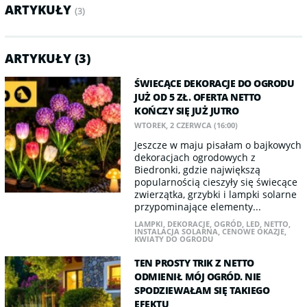
ARTYKUŁY
(3)
ARTYKUŁY (3)
ŚWIECĄCE DEKORACJE DO OGRODU
JUŻ OD 5 ZŁ. OFERTA NETTO
KOŃCZY SIĘ JUŻ JUTRO
WTOREK, 2 CZERWCA (16:00)
Jeszcze w maju pisałam o bajkowych
dekoracjach ogrodowych z
Biedronki, gdzie największą
popularnością cieszyły się świecące
zwierzątka, grzybki i lampki solarne
przypominające elementy...
LAMPKI
,
DEKORACJE
,
OGRÓD
,
LED
,
NETTO
,
INSTALACJA SOLARNA
,
CENOWE OKAZJE
,
KWIATY DO OGRODU
TEN PROSTY TRIK Z NETTO
ODMIENIŁ MÓJ OGRÓD. NIE
SPODZIEWAŁAM SIĘ TAKIEGO
EFEKTU