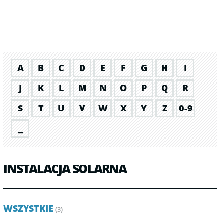
A
B
C
D
E
F
G
H
I
J
K
L
M
N
O
P
Q
R
S
T
U
V
W
X
Y
Z
0-9
_
INSTALACJA SOLARNA
WSZYSTKIE
(3)