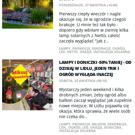
PONIEDZIAŁEK, 27 KWIETNIA (16:40)
Pierwszy ciepły wieczór i nagle
okazuje się, że w ogrodzie czegoś
brakuje. U mnie też tak było -
dopiero gdy wbiłam w ziemię kilka
lamp solarnych z Netto, całość
zaczęła wyglądać "jak z...
LAMPY
,
PROMOCJE
,
DEKORACJE
,
OGRÓD
,
LED
,
NETTO
,
OKAZJE
,
INSTALACJA SOLARNA
LAMPY I DONICZKI -50% TANIEJ - OD
DZISIAJ W LIDLU, JEDEN TRIK I
OGRÓD WYGLĄDA INACZEJ
SOBOTA, 25 KWIETNIA (08:10)
Wystarczy jeden weekend i kilka
drobnych zmian, żeby ogród albo
balkon zaczął wyglądać jak zupełnie
nowe miejsce. W Lidlu pojawiła się
okazja, która sprawia, że wiele osób
nie czeka do...
LAMPY
,
PROMOCJE
,
BALKON
,
DEKORACJE
,
LIDL
,
OGRÓD
,
LED
,
OKAZJE
,
DONICZKA
,
INSTALACJA SOLARNA