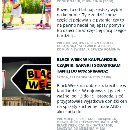
PONIEDZIAŁEK, 20 KWIETNIA (17:00)
Rower to od lat najczęstszy wybór
na komunię. Tyle że dziś coraz
częściej pojawia się pytanie: czy to
na pewno nadal najlepszy pomysł?
Bo dzieci coraz częściej chcą czegoś
bardziej...
PREZENT
,
MAJÓWKA
,
SPRZĘT
,
ROLKI
,
HULAJNOGA
,
ZABAWKI DLA DZIECI
,
KOMUNIA ŚWIĘTA
,
PIERWSZA KOMUNIA
BLACK WEEK W KAUFLANDZIE:
CZAJNIK, GARNKI I SODASTREAM
TANIEJ DO 66%! SPRAWDŹ!
ŚRODA, 12 LISTOPADA 2025 (11:00)
Black Week na dobre rozkręcił się w
Kauflandzie. W najnowszej gazetce,
ważnej od 13 do 19 listopada, sieć
przygotowała wyjątkowe obniżki cen
na sprzęty kuchenne, małe AGD i
akcesoria do...
PROMOCJE
,
SPRZĘT AGD
,
HULAJNOGA
,
OKAZJE
,
KUBEK TERMICZNY
,
KAUFLAND
,
BLACK WEEK
,
CZAJNIK
,
SATURATOR
,
MASZYNA DO MIELENIA MIĘSA