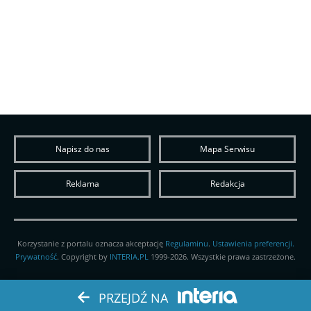
Napisz do nas
Mapa Serwisu
Reklama
Redakcja
Korzystanie z portalu oznacza akceptację
Regulaminu
.
Ustawienia preferencji.
Prywatność
. Copyright by
INTERIA.PL
1999-2026. Wszystkie prawa zastrzeżone.
PRZEJDŹ NA