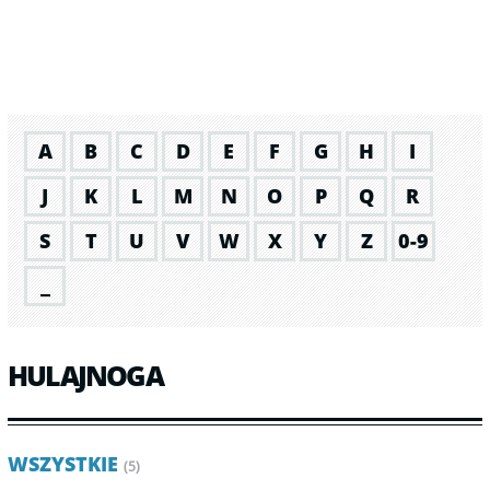
A
B
C
D
E
F
G
H
I
J
K
L
M
N
O
P
Q
R
S
T
U
V
W
X
Y
Z
0-9
_
HULAJNOGA
WSZYSTKIE
(5)