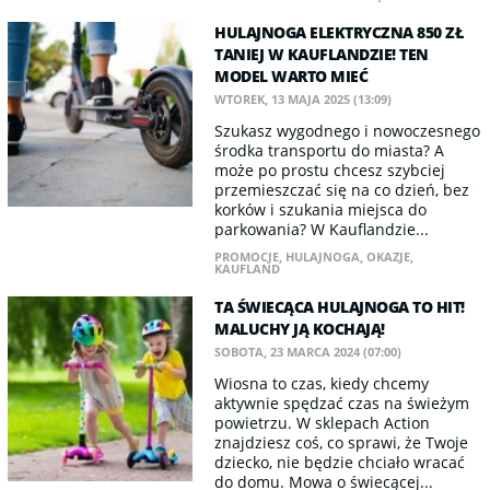
HULAJNOGA ELEKTRYCZNA 850 ZŁ
TANIEJ W KAUFLANDZIE! TEN
MODEL WARTO MIEĆ
WTOREK, 13 MAJA 2025 (13:09)
Szukasz wygodnego i nowoczesnego
środka transportu do miasta? A
może po prostu chcesz szybciej
przemieszczać się na co dzień, bez
korków i szukania miejsca do
parkowania? W Kauflandzie...
PROMOCJE
,
HULAJNOGA
,
OKAZJE
,
KAUFLAND
TA ŚWIECĄCA HULAJNOGA TO HIT!
MALUCHY JĄ KOCHAJĄ!
SOBOTA, 23 MARCA 2024 (07:00)
Wiosna to czas, kiedy chcemy
aktywnie spędzać czas na świeżym
powietrzu. W sklepach Action
znajdziesz coś, co sprawi, że Twoje
dziecko, nie będzie chciało wracać
do domu. Mowa o świecącej...