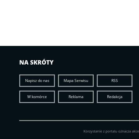
NA SKRÓTY
Napisz do nas
Mapa Serwisu
RSS
W komórce
Reklama
Redakcja
Korzystanie z portalu oznacza akc