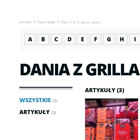
INTERIA
TANIO MAM
TAGI
D
dania z grilla
A
B
C
D
E
F
G
H
I
DANIA Z GRILLA
ARTYKUŁY (3)
WSZYSTKIE
(3)
ARTYKUŁY
(3)