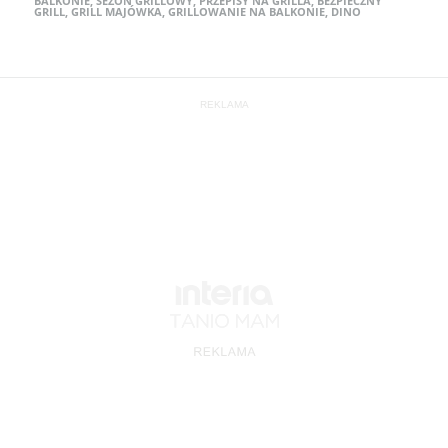
BALKONIE
,
SEZON GRILLOWY
,
PRZEPISY NA GRILLA
,
BEZPIECZNY
GRILL
,
GRILL MAJÓWKA
,
GRILLOWANIE NA BALKONIE
,
DINO
REKLAMA