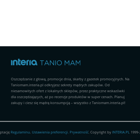
Oszczędzanie z głową, promocje dnia, skarby z gazetek promocyjnych. Na
Taniomam.interia.pl odkryjesz sekrety mądrych zakupów. Od
niesamowitych ofert z lokalnych sklepów, przez praktyczne wskazówki
dla oszczędzających, aż po recenzje produktów w super cenach. Planuj
zakupy i ciesz się mądrą konsumpcją – wszystko z Taniomam.interia.pl!
eptację
Regulaminu
.
Ustawienia preferencji.
Prywatność
. Copyright by
INTERIA.PL
1999-2