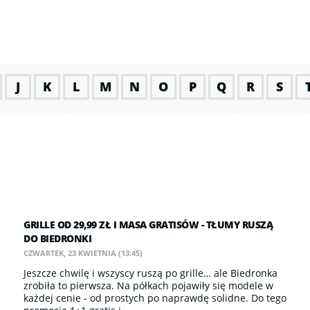
J
K
L
M
N
O
P
Q
R
S
GRILLE OD 29,99 ZŁ I MASA GRATISÓW - TŁUMY RUSZĄ
DO BIEDRONKI
CZWARTEK, 23 KWIETNIA (13:45)
Jeszcze chwilę i wszyscy ruszą po grille… ale Biedronka
zrobiła to pierwsza. Na półkach pojawiły się modele w
każdej cenie - od prostych po naprawdę solidne. Do tego