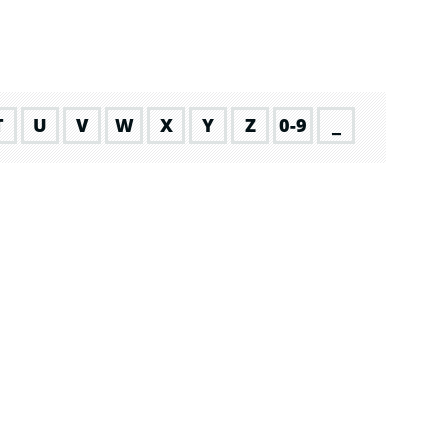
T
U
V
W
X
Y
Z
0-9
_