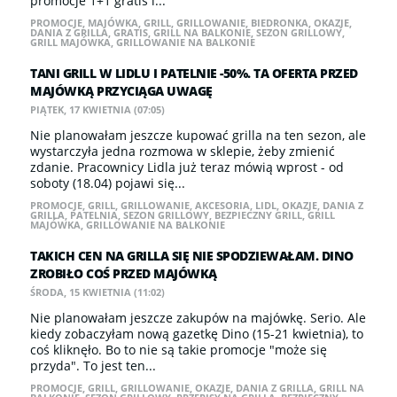
promocje 1+1 gratis i...
PROMOCJE
,
MAJÓWKA
,
GRILL
,
GRILLOWANIE
,
BIEDRONKA
,
OKAZJE
,
DANIA Z GRILLA
,
GRATIS
,
GRILL NA BALKONIE
,
SEZON GRILLOWY
,
GRILL MAJÓWKA
,
GRILLOWANIE NA BALKONIE
TANI GRILL W LIDLU I PATELNIE -50%. TA OFERTA PRZED
MAJÓWKĄ PRZYCIĄGA UWAGĘ
PIĄTEK, 17 KWIETNIA (07:05)
Nie planowałam jeszcze kupować grilla na ten sezon, ale
wystarczyła jedna rozmowa w sklepie, żeby zmienić
zdanie. Pracownicy Lidla już teraz mówią wprost - od
soboty (18.04) pojawi się...
PROMOCJE
,
GRILL
,
GRILLOWANIE
,
AKCESORIA
,
LIDL
,
OKAZJE
,
DANIA Z
GRILLA
,
PATELNIA
,
SEZON GRILLOWY
,
BEZPIECZNY GRILL
,
GRILL
MAJÓWKA
,
GRILLOWANIE NA BALKONIE
TAKICH CEN NA GRILLA SIĘ NIE SPODZIEWAŁAM. DINO
ZROBIŁO COŚ PRZED MAJÓWKĄ
ŚRODA, 15 KWIETNIA (11:02)
Nie planowałam jeszcze zakupów na majówkę. Serio. Ale
kiedy zobaczyłam nową gazetkę Dino (15-21 kwietnia), to
coś kliknęło. Bo to nie są takie promocje "może się
przyda". To jest ten...
PROMOCJE
,
GRILL
,
GRILLOWANIE
,
OKAZJE
,
DANIA Z GRILLA
,
GRILL NA