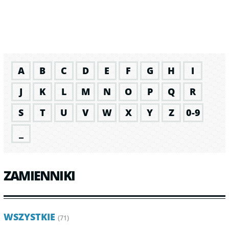
A
B
C
D
E
F
G
H
I
J
K
L
M
N
O
P
Q
R
S
T
U
V
W
X
Y
Z
0-9
_
ZAMIENNIKI
WSZYSTKIE
(71)