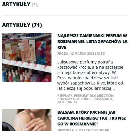
ARTYKUŁY
(71)
ARTYKUŁY (71)
NAJLEPSZE ZAMIENNIKI PERFUM W
ROSSMANNIE. LISTA ZAPACHÓW LA
RIVE
ŚRODA, 12 MARCA 2025 (13:54)
Luksusowe perfumy potrafią
kosztować krocie, ale na szczęście
istnieją tańsze alternatywy. W
Rossmannie znajdziesz szeroki
wybór zapachów La Rive, które od
lat cieszą się popularnością...
PERFUMY
,
PERFUMY DLA MĘŻCZYZN
,
PERFUMY DLA KOBIET
,
ROSSMANN
,
ZAMIENNIKI
BALSAM, KTÓRY PACHNIE JAK
CAROLINA HERRERA? TAK, I KUPISZ
GO W ROSSMANNIE!
NIEDZIELA, 2 MARCA 2025 (08:14)