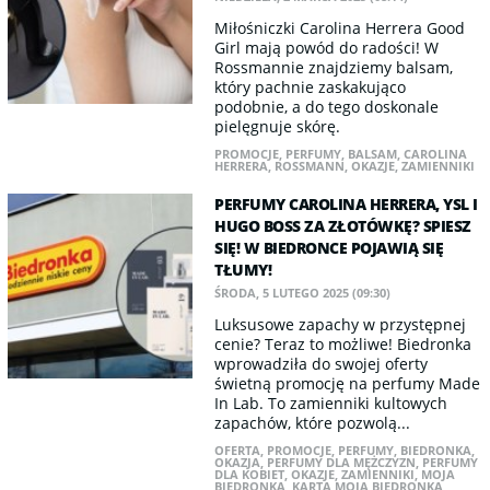
Miłośniczki Carolina Herrera Good
Girl mają powód do radości! W
Rossmannie znajdziemy balsam,
który pachnie zaskakująco
podobnie, a do tego doskonale
pielęgnuje skórę.
PROMOCJE
,
PERFUMY
,
BALSAM
,
CAROLINA
HERRERA
,
ROSSMANN
,
OKAZJE
,
ZAMIENNIKI
PERFUMY CAROLINA HERRERA, YSL I
HUGO BOSS ZA ZŁOTÓWKĘ? SPIESZ
SIĘ! W BIEDRONCE POJAWIĄ SIĘ
TŁUMY!
ŚRODA, 5 LUTEGO 2025 (09:30)
​Luksusowe zapachy w przystępnej
cenie? Teraz to możliwe! Biedronka
wprowadziła do swojej oferty
świetną promocję na perfumy Made
In Lab. To zamienniki kultowych
zapachów, które pozwolą...
OFERTA
,
PROMOCJE
,
PERFUMY
,
BIEDRONKA
,
OKAZJA
,
PERFUMY DLA MĘŻCZYZN
,
PERFUMY
DLA KOBIET
,
OKAZJE
,
ZAMIENNIKI
,
MOJA
BIEDRONKA
,
KARTA MOJA BIEDRONKA