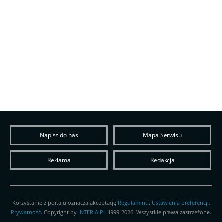
Napisz do nas
Mapa Serwisu
Reklama
Redakcja
Korzystanie z portalu oznacza akceptację
Regulaminu
.
Ustawienia preferencji.
Prywatność
. Copyright by
INTERIA.PL
1999-2026. Wszystkie prawa zastrzeżone.