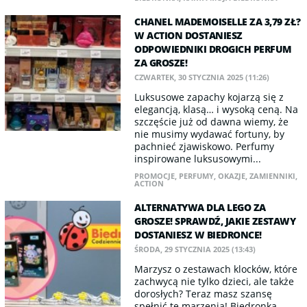
CHANEL MADEMOISELLE ZA 3,79 ZŁ?
W ACTION DOSTANIESZ
ODPOWIEDNIKI DROGICH PERFUM
ZA GROSZE!
CZWARTEK, 30 STYCZNIA 2025 (11:26)
Luksusowe zapachy kojarzą się z
elegancją, klasą… i wysoką ceną. Na
szczęście już od dawna wiemy, że
nie musimy wydawać fortuny, by
pachnieć zjawiskowo. Perfumy
inspirowane luksusowymi...
PROMOCJE
,
PERFUMY
,
OKAZJE
,
ZAMIENNIKI
,
ACTION
ALTERNATYWA DLA LEGO ZA
GROSZE! SPRAWDŹ, JAKIE ZESTAWY
DOSTANIESZ W BIEDRONCE!
ŚRODA, 29 STYCZNIA 2025 (13:43)
Marzysz o zestawach klocków, które
zachwycą nie tylko dzieci, ale także
dorosłych? Teraz masz szansę
spełnić te marzenia! Biedronka