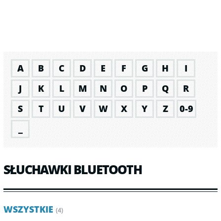
A
B
C
D
E
F
G
H
I
J
K
L
M
N
O
P
Q
R
S
T
U
V
W
X
Y
Z
0-9
_
SŁUCHAWKI BLUETOOTH
WSZYSTKIE
(4)