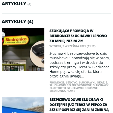
ARTYKUŁY
(4)
ARTYKUŁY (4)
SZOKUJĄCA PROMOCJA W
BIEDRONCE! SŁUCHAWKI LENOVO
ZA MNIEJ NIŻ 60 ZŁ!
WTOREK, 9 WRZEŚNIA 2025 (11:52)
Słuchawki bezprzewodowe to dziś
must-have! Sprawdzają się w pracy,
podczas treningu i w drodze do
szkoły czy pracy. Teraz w Biedronce
Home pojawiła się oferta, która
przyciągnie uwagę...
PROMOCJE
,
LENOVO
,
SŁUCHAWKI
,
OKAZJE
,
SŁUCHAWKI BEZPRZEWODOWE
,
SŁUCHAWKI
BLUETOOTH
,
SŁUCHAWKI DOUSZNE
,
BIEDRONKA HOME
BEZPRZEWODOWE SŁUCHAWKI
DOSTĘPNE JUŻ TERAZ W PEPCO ZA
35ZŁ! POSPIESZ SIĘ ZANIM ZNIKNĄ