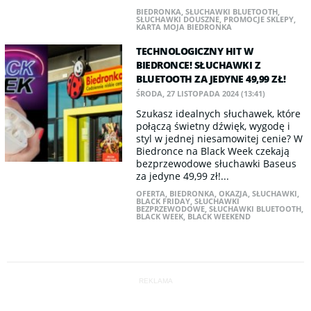
BIEDRONKA
,
SŁUCHAWKI BLUETOOTH
,
SŁUCHAWKI DOUSZNE
,
PROMOCJE SKLEPY
,
KARTA MOJA BIEDRONKA
TECHNOLOGICZNY HIT W
BIEDRONCE! SŁUCHAWKI Z
BLUETOOTH ZA JEDYNE 49,99 ZŁ!
ŚRODA, 27 LISTOPADA 2024 (13:41)
Szukasz idealnych słuchawek, które
połączą świetny dźwięk, wygodę i
styl w jednej niesamowitej cenie? W
Biedronce na Black Week czekają
bezprzewodowe słuchawki Baseus
za jedyne 49,99 zł!...
OFERTA
,
BIEDRONKA
,
OKAZJA
,
SŁUCHAWKI
,
BLACK FRIDAY
,
SŁUCHAWKI
BEZPRZEWODOWE
,
SŁUCHAWKI BLUETOOTH
,
BLACK WEEK
,
BLACK WEEKEND
REKLAMA