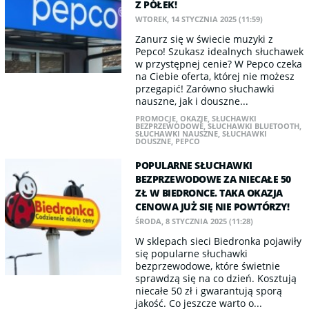
Z PÓŁEK!
WTOREK, 14 STYCZNIA 2025 (11:59)
Zanurz się w świecie muzyki z
Pepco! Szukasz idealnych słuchawek
w przystępnej cenie? W Pepco czeka
na Ciebie oferta, której nie możesz
przegapić! Zarówno słuchawki
nauszne, jak i douszne...
PROMOCJE
,
OKAZJE
,
SŁUCHAWKI
BEZPRZEWODOWE
,
SŁUCHAWKI BLUETOOTH
,
SŁUCHAWKI NAUSZNE
,
SŁUCHAWKI
DOUSZNE
,
PEPCO
POPULARNE SŁUCHAWKI
BEZPRZEWODOWE ZA NIECAŁE 50
ZŁ W BIEDRONCE. TAKA OKAZJA
CENOWA JUŻ SIĘ NIE POWTÓRZY!
ŚRODA, 8 STYCZNIA 2025 (11:28)
W sklepach sieci Biedronka pojawiły
się popularne słuchawki
bezprzewodowe, które świetnie
sprawdzą się na co dzień. Kosztują
niecałe 50 zł i gwarantują sporą
jakość. Co jeszcze warto o...