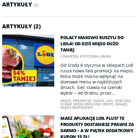
ARTYKUŁY
(2)
ARTYKUŁY (2)
POLACY MASOWO RUSZYLI DO
LIDLA! OD DZIŚ MIĘSO DUŻO
TANIEJ
CZWARTEK, 8 STYCZNIA (08:00)
Od środy 8 stycznia w sklepach Lidl
rusza nowa fala promocji na mięso,
która może mocno wpłynąć na
domowe menu w najbliższych
dniach. Sieć stawia na szeroki
wybór – od drobiu, przez...
MIĘSO
,
PROMOCJE
,
TANIO
,
LIDL
,
KURCZAK
,
SCHAB
,
MIĘSO MIELONE
,
INDYK
,
OKAZJE
,
MIĘSO WIEPRZOWE
MASZ APLIKACJĘ LIDL PLUS? TE
PRODUKTY DOSTANIESZ PRAWIE ZA
DARMO – A W PIĄTEK DODATKOWY
KUPON 15 ZŁ!