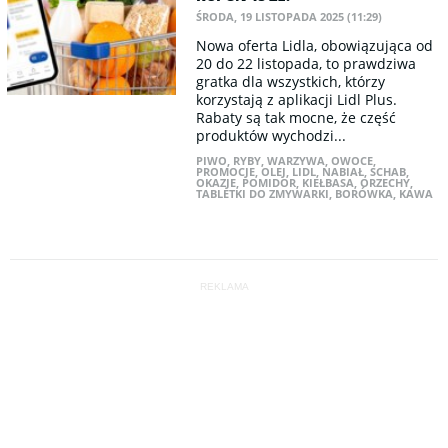
ŚRODA, 19 LISTOPADA 2025 (11:29)
Nowa oferta Lidla, obowiązująca od
20 do 22 listopada, to prawdziwa
gratka dla wszystkich, którzy
korzystają z aplikacji Lidl Plus.
Rabaty są tak mocne, że część
produktów wychodzi...
PIWO
,
RYBY
,
WARZYWA
,
OWOCE
,
PROMOCJE
,
OLEJ
,
LIDL
,
NABIAŁ
,
SCHAB
,
OKAZJE
,
POMIDOR
,
KIEŁBASA
,
ORZECHY
,
TABLETKI DO ZMYWARKI
,
BORÓWKA
,
KAWA
REKLAMA