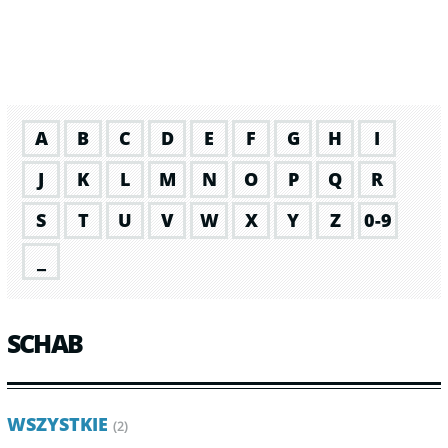
A
B
C
D
E
F
G
H
I
J
K
L
M
N
O
P
Q
R
S
T
U
V
W
X
Y
Z
0-9
_
SCHAB
WSZYSTKIE
(2)