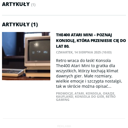
ARTYKUŁY
(1)
ARTYKUŁY (1)
THE400 ATARI MINI – POZNAJ
KONSOLĘ, KTÓRA PRZENIESIE CIĘ DO
LAT 80.
CZWARTEK, 14 SIERPNIA 2025 (10:03)
Retro wraca do łask! Konsola
The400 Atari Mini to gratka dla
wszystkich, którzy kochają klimat
dawnych gier. Małe rozmiary,
wielkie emocje i szczypta nostalgii,
tak w skrócie można opisać...
PROMOCJE
,
ATARI
,
KONSOLA
,
OKAZJE
,
KAUFLAND
,
KONSOLA DO GIER
,
RETRO
GAMING
REKLAMA