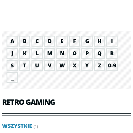
A
B
C
D
E
F
G
H
I
J
K
L
M
N
O
P
Q
R
S
T
U
V
W
X
Y
Z
0-9
_
RETRO GAMING
WSZYSTKIE
(1)