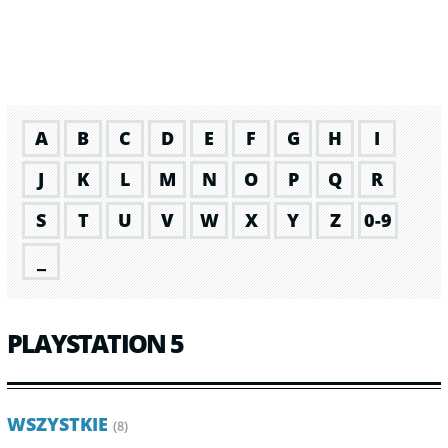
A
B
C
D
E
F
G
H
I
J
K
L
M
N
O
P
Q
R
S
T
U
V
W
X
Y
Z
0-9
_
PLAYSTATION 5
WSZYSTKIE
(8)