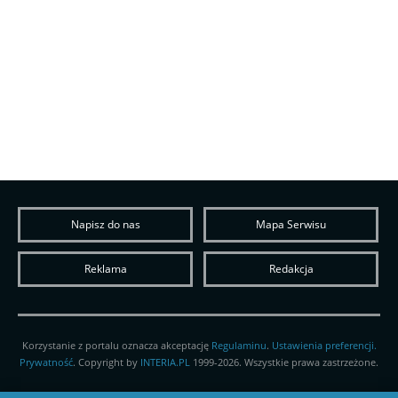
Napisz do nas
Mapa Serwisu
Reklama
Redakcja
Korzystanie z portalu oznacza akceptację
Regulaminu
.
Ustawienia preferencji.
Prywatność
. Copyright by
INTERIA.PL
1999-2026. Wszystkie prawa zastrzeżone.