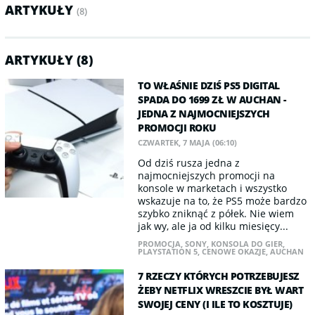
ARTYKUŁY
(8)
ARTYKUŁY (8)
TO WŁAŚNIE DZIŚ PS5 DIGITAL
SPADA DO 1699 ZŁ W AUCHAN -
JEDNA Z NAJMOCNIEJSZYCH
PROMOCJI ROKU
CZWARTEK, 7 MAJA (06:10)
Od dziś rusza jedna z
najmocniejszych promocji na
konsole w marketach i wszystko
wskazuje na to, że PS5 może bardzo
szybko zniknąć z półek. Nie wiem
jak wy, ale ja od kilku miesięcy...
PROMOCJA
,
SONY
,
KONSOLA DO GIER
,
PLAYSTATION 5
,
CENOWE OKAZJE
,
AUCHAN
7 RZECZY KTÓRYCH POTRZEBUJESZ
ŻEBY NETFLIX WRESZCIE BYŁ WART
SWOJEJ CENY (I ILE TO KOSZTUJE)