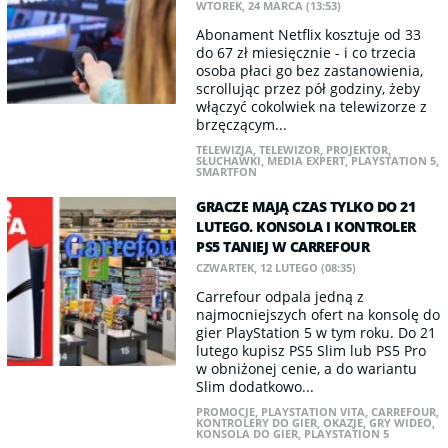
WTOREK, 24 MARCA (13:53)
Abonament Netflix kosztuje od 33
do 67 zł miesięcznie - i co trzecia
osoba płaci go bez zastanowienia,
scrollując przez pół godziny, żeby
włączyć cokolwiek na telewizorze z
brzęczącym...
TELEWIZJA
,
TELEWIZOR
,
PROJEKTOR
,
SŁUCHAWKI
,
MEDIA EXPERT
,
PLAYSTATION 5
,
SMARTFON
GRACZE MAJĄ CZAS TYLKO DO 21
LUTEGO. KONSOLA I KONTROLER
PS5 TANIEJ W CARREFOUR
CZWARTEK, 12 LUTEGO (08:35)
Carrefour odpala jedną z
najmocniejszych ofert na konsolę do
gier PlayStation 5 w tym roku. Do 21
lutego kupisz PS5 Slim lub PS5 Pro
w obniżonej cenie, a do wariantu
Slim dodatkowo...
PROMOCJE
,
PLAYSTATION VITA
,
CARREFOUR
,
KONTROLERY DO GIER
,
OKAZJE
,
GRY WIDEO
,
KONSOLA DO GIER
,
PLAYSTATION 5