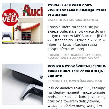
PS5 NA BLACK WEEK Z 50%
ZWROTEM! TAKA PROMOCJA TYLKO
W AUCHAN
CZWARTEK, 27 LISTOPADA 2025 (11:35)
Konsola, która rozchodzi się jak
świeże bułeczki, znów wraca do gry
— tym razem w MEGA promocji! Od
27 listopada do 3 grudnia 2025 r. w
hipermarketach Auchan rusza
gorąca oferta, w której...
PROMOCJE
,
BON
,
BLACK FRIDAY
,
OKAZJE
,
PLAYSTATION 5
,
BLACK WEEK
,
AUCHAN
KONSOLA PS5 W ŚWIETNEJ CENIE W
CARREFOURZE I 100 ZŁ NA KOLEJNE
ZAKUPY!
PONIEDZIAŁEK, 15 WRZEŚNIA 2025 (11:54)
Jeśli odkładałeś zakup PS5, czekając
na idealny moment – może właśnie
nadszedł. Konsola, która przez długi
czas była towarem deficytowym,
wraca na półki w nowej wersji i w