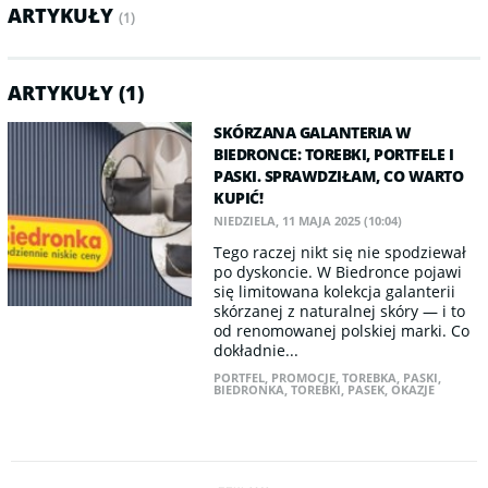
ARTYKUŁY
(1)
ARTYKUŁY (1)
SKÓRZANA GALANTERIA W
BIEDRONCE: TOREBKI, PORTFELE I
PASKI. SPRAWDZIŁAM, CO WARTO
KUPIĆ!
NIEDZIELA, 11 MAJA 2025 (10:04)
Tego raczej nikt się nie spodziewał
po dyskoncie. W Biedronce pojawi
się limitowana kolekcja galanterii
skórzanej z naturalnej skóry — i to
od renomowanej polskiej marki. Co
dokładnie...
PORTFEL
,
PROMOCJE
,
TOREBKA
,
PASKI
,
BIEDRONKA
,
TOREBKI
,
PASEK
,
OKAZJE