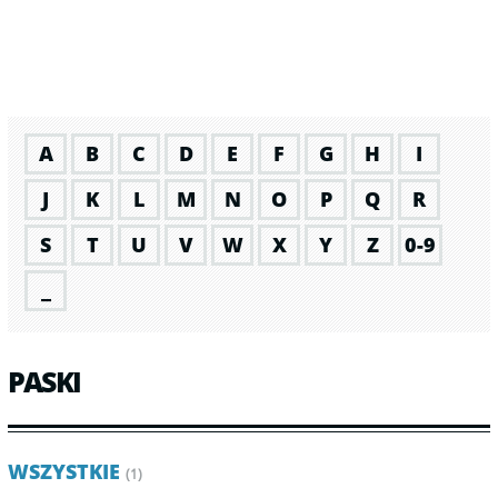
A
B
C
D
E
F
G
H
I
J
K
L
M
N
O
P
Q
R
S
T
U
V
W
X
Y
Z
0-9
_
PASKI
WSZYSTKIE
(1)