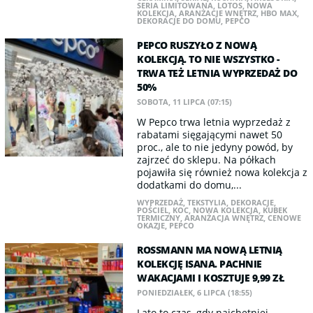
SERIA LIMITOWANA
,
LOTOS
,
NOWA
KOLEKCJA
,
ARANŻACJE WNĘTRZ
,
HBO MAX
,
DEKORACJE DO DOMU
,
PEPCO
PEPCO RUSZYŁO Z NOWĄ
KOLEKCJĄ. TO NIE WSZYSTKO -
TRWA TEŻ LETNIA WYPRZEDAŻ DO
50%
SOBOTA, 11 LIPCA (07:15)
W Pepco trwa letnia wyprzedaż z
rabatami sięgającymi nawet 50
proc., ale to nie jedyny powód, by
zajrzeć do sklepu. Na półkach
pojawiła się również nowa kolekcja z
dodatkami do domu,...
WYPRZEDAŻ
,
TEKSTYLIA
,
DEKORACJE
,
POŚCIEL
,
KOC
,
NOWA KOLEKCJA
,
KUBEK
TERMICZNY
,
ARANŻACJA WNĘTRZ
,
CENOWE
OKAZJE
,
PEPCO
ROSSMANN MA NOWĄ LETNIĄ
KOLEKCJĘ ISANA. PACHNIE
WAKACJAMI I KOSZTUJE 9,99 ZŁ
PONIEDZIAŁEK, 6 LIPCA (18:55)
Lato to czas, gdy najchętniej