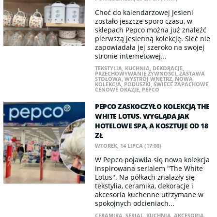
Choć do kalendarzowej jesieni
zostało jeszcze sporo czasu, w
sklepach Pepco można już znaleźć
pierwszą jesienną kolekcję. Sieć nie
zapowiadała jej szeroko na swojej
stronie internetowej...
TEKSTYLIA
,
KUCHNIA
,
DEKORACJE
,
PRZECHOWYWANIE ŻYWNOŚCI
,
ZASTAWA
STOŁOWA
,
WYSTRÓJ WNĘTRZ
,
NOWA
KOLEKCJA
,
PODUSZKI
,
ŚWIECE ZAPACHOWE
,
CENOWE OKAZJE
,
PEPCO
PEPCO ZASKOCZYŁO KOLEKCJĄ THE
WHITE LOTUS. WYGLĄDA JAK
HOTELOWE SPA, A KOSZTUJE OD 18
ZŁ
WTOREK, 14 LIPCA (17:00)
W Pepco pojawiła się nowa kolekcja
inspirowana serialem "The White
Lotus". Na półkach znalazły się
tekstylia, ceramika, dekoracje i
akcesoria kuchenne utrzymane w
spokojnych odcieniach...
CERAMIKA
,
SERIAL
,
KUCHNIA
,
AKCESORIA
,