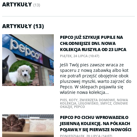
ARTYKUŁY
(13)
ARTYKUŁY (13)
PEPCO JUŻ SZYKUJE PUPILE NA
CHŁODNIEJSZE DNI. NOWA
KOLEKCJA RUSZYŁA OD 23 LIPCA
PIĄTEK, 24 LIPCA (10:47)
Jeśli Twój pies zawsze wraca ze
spaceru z nową zabawką albo kot
nie potrafi przejść obojętnie obok
pluszowej myszki, warto zajrzeć do
Pepco. W sklepach pojawiła się
właśnie nowa kolekcja...
PIES
,
KOTY
,
ZWIERZĘTA DOMOWE
,
NOWA
KOLEKCJA
,
LEGOWISKO
,
SMYCZ
,
CENOWE
OKAZJE
,
PEPCO
PEPCO PO CICHU WPROWADZIŁO
JESIENNĄ KOLEKCJĘ. NA PÓŁKACH
POJAWIŁY SIĘ PIERWSZE NOWOŚCI
PONIEDZIAŁEK, 20 LIPCA (14:07)