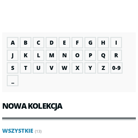
A
B
C
D
E
F
G
H
I
J
K
L
M
N
O
P
Q
R
S
T
U
V
W
X
Y
Z
0-9
_
NOWA KOLEKCJA
WSZYSTKIE
(13)