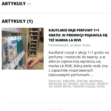
ARTYKUŁY
(1)
ARTYKUŁY (1)
KAUFLAND DAJE PERFUMY 1+1
GRATIS. W PROMOCJI POJAWIŁA SIĘ
TEŻ MARKA LA RIVE
PONIEDZIAŁEK, 25 MAJA (15:05)
Kaufland ruszył z akcją 1+1 gratis na
perfumy i maseczki do twarzy, a w
ofercie najmocniej wyróżnia się
marka LA RIVE, którą wiele osób zna
z zapachów inspirowanych
luksusowymi perfumami....
ZAPACHY
,
PERFUMY
,
EVELINE
,
BIELENDA
,
MASECZKI DO TWARZY
,
KAUFLAND
,
PREZENT
NA DZIEŃ MATKI
,
CENOWE OKAZJE
,
NIVEA
REKLAMA