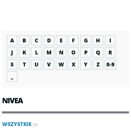
A
B
C
D
E
F
G
H
I
J
K
L
M
N
O
P
Q
R
S
T
U
V
W
X
Y
Z
0-9
_
NIVEA
WSZYSTKIE
(1)