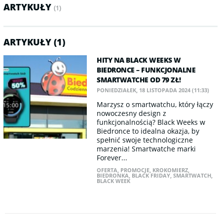
ARTYKUŁY
(1)
ARTYKUŁY (1)
HITY NA BLACK WEEKS W
BIEDRONCE – FUNKCJONALNE
SMARTWATCHE OD 79 ZŁ!
PONIEDZIAŁEK, 18 LISTOPADA 2024 (11:33)
​Marzysz o smartwatchu, który łączy
nowoczesny design z
funkcjonalnością? Black Weeks w
Biedronce to idealna okazja, by
spełnić swoje technologiczne
marzenia! Smartwatche marki
Forever...
OFERTA
,
PROMOCJE
,
KROKOMIERZ
,
BIEDRONKA
,
BLACK FRIDAY
,
SMARTWATCH
,
BLACK WEEK