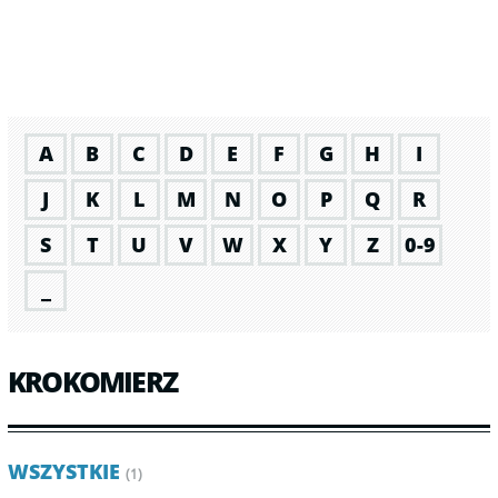
A
B
C
D
E
F
G
H
I
J
K
L
M
N
O
P
Q
R
S
T
U
V
W
X
Y
Z
0-9
_
KROKOMIERZ
WSZYSTKIE
(1)