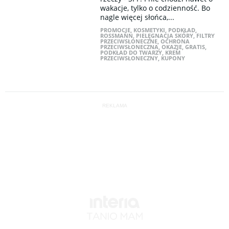
wakacje, tylko o codzienność. Bo
nagle więcej słońca,...
PROMOCJE
,
KOSMETYKI
,
PODKŁAD
,
ROSSMANN
,
PIELĘGNACJA SKÓRY
,
FILTRY
PRZECIWSŁONECZNE
,
OCHRONA
PRZECIWSŁONECZNA
,
OKAZJE
,
GRATIS
,
PODKŁAD DO TWARZY
,
KREM
PRZECIWSŁONECZNY
,
KUPONY
REKLAMA