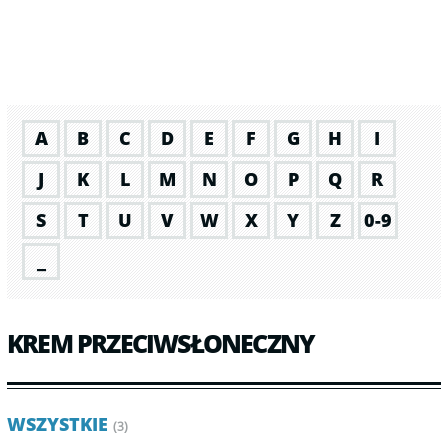
A
B
C
D
E
F
G
H
I
J
K
L
M
N
O
P
Q
R
S
T
U
V
W
X
Y
Z
0-9
_
KREM PRZECIWSŁONECZNY
WSZYSTKIE
(3)