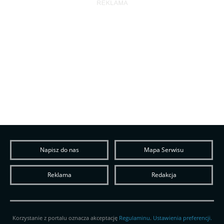
Napisz do nas
Mapa Serwisu
Reklama
Redakcja
Korzystanie z portalu oznacza akceptację
Regulaminu
.
Ustawienia preferencji.