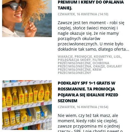
PREMIUM I KREMY DO OPALANIA
TANIEJ.
CZWARTEK, 16 KWIETNIA (14:10)
Zawsze jest ten moment - robi się
cieplej, słońce świeci mocniej i
nagle okazuje się, że nie mamy
porządnych okularów
przeciwsłonecznych. U mnie było
dokładnie tak samo, dlatego oferta...
WAKACJE
,
PROMOCJE
,
KOSMETYKI
,
LIDL
,
PIELĘGNACJA SKÓRY
,
FILTRY
PRZECIWSŁONECZNE
,
OCHRONA
PRZECIWSŁONECZNA
,
OKAZJE
,
OKULARY
PRZECIWSŁONECZNE
,
KREM
PRZECIWSŁONECZNY
PODKŁADY SPF 1+1 GRATIS W
ROSSMANNIE. TA PROMOCJA
POJAWIŁA SIĘ IDEALNIE PRZED
SEZONEM
CZWARTEK, 16 KWIETNIA (10:54)
Nie wiem, czy też tak masz, ale
moment, kiedy robi się cieplej,
zawsze przypomina mi o jednej
rzeczy - SPF. I nie chodzi nawet o