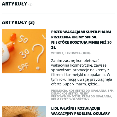
ARTYKUŁY
(3)
ARTYKUŁY (3)
PRZED WAKACJAMI SUPER-PHARM
PRZECENIA KREMY SPF 50.
NIEKTÓRE KOSZTUJĄ MNIEJ NIŻ 30
ZŁ
WTOREK, 9 CZERWCA (10:00)
Zanim zacznę kompletować
wakacyjną kosmetyczkę, zawsze
sprawdzam promocje na kremy z
filtrem i kosmetyki do opalania. W
tym roku moją uwagę przyciągnęła
oferta Super-Pharm, gdzie...
PROMOCJA
,
KOSMETYKI DO OPALANIA
,
SFP
,
DERMOKOSMETYKI
,
FILTRY
PRZECIWSŁONECZNE
,
KREM DO OPALANIA
,
KREM PRZECIWSŁONECZNY
LIDL WŁAŚNIE ROZWIĄZUJE
WAKACYJNY PROBLEM. OKULARY