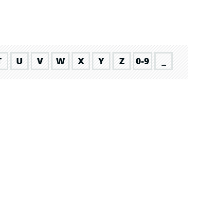
T
U
V
W
X
Y
Z
0-9
_