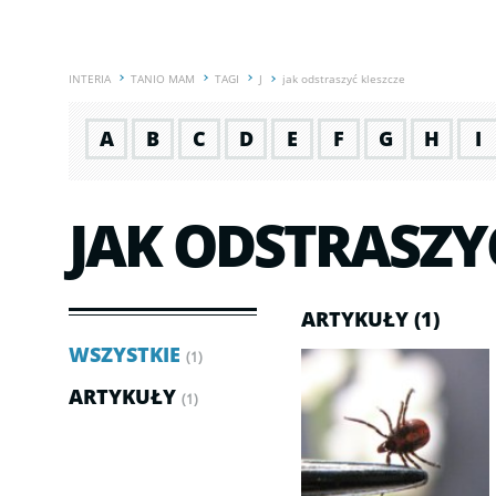
INTERIA
TANIO MAM
TAGI
J
jak odstraszyć kleszcze
A
B
C
D
E
F
G
H
I
JAK ODSTRASZY
ARTYKUŁY (1)
WSZYSTKIE
(1)
ARTYKUŁY
(1)