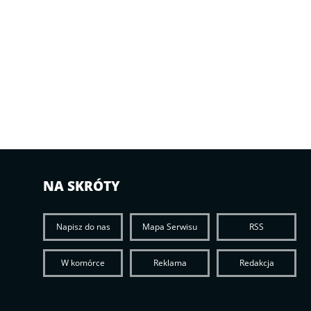
NA SKRÓTY
Napisz do nas
Mapa Serwisu
RSS
W komórce
Reklama
Redakcja