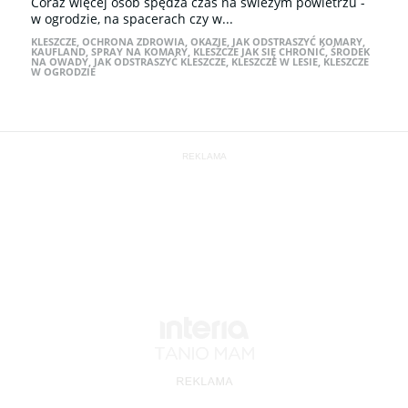
Coraz więcej osób spędza czas na świeżym powietrzu -
w ogrodzie, na spacerach czy w...
KLESZCZE
,
OCHRONA ZDROWIA
,
OKAZJE
,
JAK ODSTRASZYĆ KOMARY
,
KAUFLAND
,
SPRAY NA KOMARY
,
KLESZCZE JAK SIĘ CHRONIĆ
,
ŚRODEK
NA OWADY
,
JAK ODSTRASZYĆ KLESZCZE
,
KLESZCZE W LESIE
,
KLESZCZE
W OGRODZIE
REKLAMA