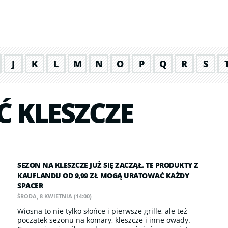
J
K
L
M
N
O
P
Q
R
S
Ć KLESZCZE
SEZON NA KLESZCZE JUŻ SIĘ ZACZĄŁ. TE PRODUKTY Z
KAUFLANDU OD 9,99 ZŁ MOGĄ URATOWAĆ KAŻDY
SPACER
ŚRODA, 8 KWIETNIA (14:00)
Wiosna to nie tylko słońce i pierwsze grille, ale też
początek sezonu na komary, kleszcze i inne owady.