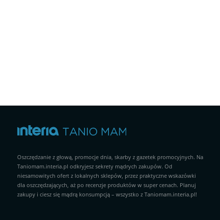
Oszczędzanie z głową, promocje dnia, skarby z gazetek promocyjnych. Na
Taniomam.interia.pl odkryjesz sekrety mądrych zakupów. Od
niesamowitych ofert z lokalnych sklepów, przez praktyczne wskazówki
dla oszczędzających, aż po recenzje produktów w super cenach. Planuj
zakupy i ciesz się mądrą konsumpcją – wszystko z Taniomam.interia.pl!