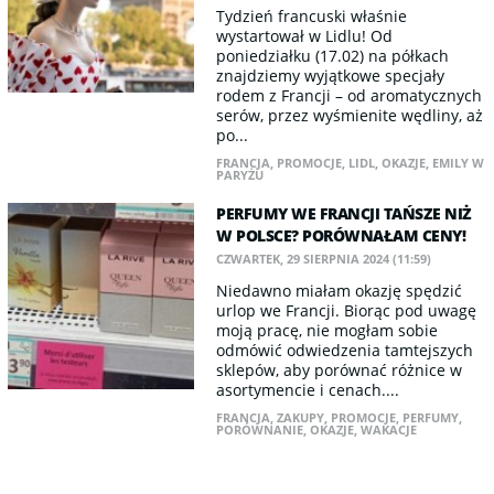
Tydzień francuski właśnie
wystartował w Lidlu! Od
poniedziałku (17.02) na półkach
znajdziemy wyjątkowe specjały
rodem z Francji – od aromatycznych
serów, przez wyśmienite wędliny, aż
po...
FRANCJA
,
PROMOCJE
,
LIDL
,
OKAZJE
,
EMILY W
PARYŻU
PERFUMY WE FRANCJI TAŃSZE NIŻ
W POLSCE? PORÓWNAŁAM CENY!
CZWARTEK, 29 SIERPNIA 2024 (11:59)
Niedawno miałam okazję spędzić
urlop we Francji. Biorąc pod uwagę
moją pracę, nie mogłam sobie
odmówić odwiedzenia tamtejszych
sklepów, aby porównać różnice w
asortymencie i cenach....
FRANCJA
,
ZAKUPY
,
PROMOCJE
,
PERFUMY
,
PORÓWNANIE
,
OKAZJE
,
WAKACJE