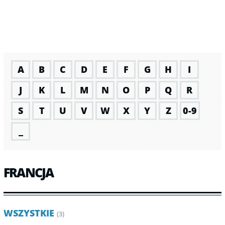
A
B
C
D
E
F
G
H
I
J
K
L
M
N
O
P
Q
R
S
T
U
V
W
X
Y
Z
0-9
_
FRANCJA
WSZYSTKIE
(3)