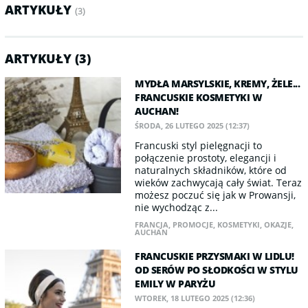
ARTYKUŁY
(3)
ARTYKUŁY (3)
MYDŁA MARSYLSKIE, KREMY, ŻELE...
FRANCUSKIE KOSMETYKI W
AUCHAN!
ŚRODA, 26 LUTEGO 2025 (12:37)
Francuski styl pielęgnacji to
połączenie prostoty, elegancji i
naturalnych składników, które od
wieków zachwycają cały świat. Teraz
możesz poczuć się jak w Prowansji,
nie wychodząc z...
FRANCJA
,
PROMOCJE
,
KOSMETYKI
,
OKAZJE
,
AUCHAN
FRANCUSKIE PRZYSMAKI W LIDLU!
OD SERÓW PO SŁODKOŚCI W STYLU
EMILY W PARYŻU
WTOREK, 18 LUTEGO 2025 (12:36)