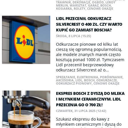
TRAWNIK
,
DEKORACJE
,
OGRÓD
,
LEROY
MERLIN
,
WARSZTAT
,
GARAŻ
,
BOSCH
,
KOSIARKA
,
ROLETY
,
CENOWE OKAZJE
LIDL PRZECENIŁ ODKURZACZ
SILVERCREST O 400 ZŁ. CZY WARTO
KUPIĆ GO ZAMIAST BOSCHA?
ŚRODA, 8 LIPCA (15:25)
Odkurzacze pionowe od kilku lat
cieszą się ogromną popularnością,
ale modele znanych marek często
kosztują ponad 1000 zł. Tymczasem
Lidl przecenił bezprzewodowy
odkurzacz Silvercrest aż o...
SPRZĄTANIE
,
ELEKTRONIKA
,
PORÓWNANIE
,
AKCESORIA
,
LIDL
,
BOSCH
,
ODKURZACZE
,
ODKURZACZ PIONOWY
,
CENOWE OKAZJE
EKSPRES BOSCH Z DYSZĄ DO MLEKA
I MŁYNKIEM CERAMICZNYM. LIDL
PRZECENIA GO O 700 ZŁ!
CZWARTEK, 31 LIPCA 2025 (12:42)
Szukasz ekspresu do kawy z
młynkiem ceramicznym i dyszą do