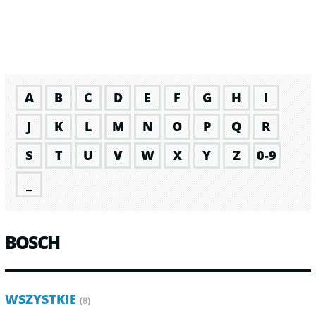
A
B
C
D
E
F
G
H
I
J
K
L
M
N
O
P
Q
R
S
T
U
V
W
X
Y
Z
0-9
_
BOSCH
WSZYSTKIE
(8)