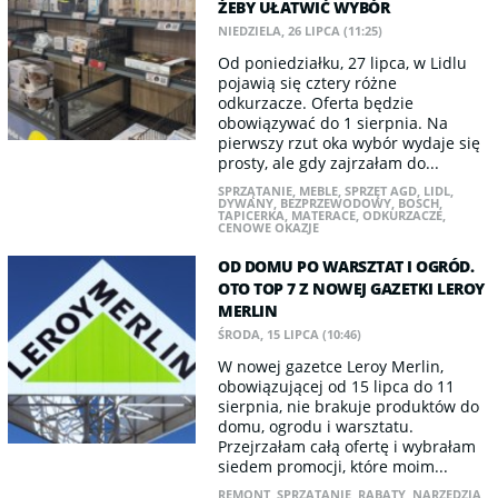
ŻEBY UŁATWIĆ WYBÓR
NIEDZIELA, 26 LIPCA (11:25)
Od poniedziałku, 27 lipca, w Lidlu
pojawią się cztery różne
odkurzacze. Oferta będzie
obowiązywać do 1 sierpnia. Na
pierwszy rzut oka wybór wydaje się
prosty, ale gdy zajrzałam do...
SPRZĄTANIE
,
MEBLE
,
SPRZĘT AGD
,
LIDL
,
DYWANY
,
BEZPRZEWODOWY
,
BOSCH
,
TAPICERKA
,
MATERACE
,
ODKURZACZE
,
CENOWE OKAZJE
OD DOMU PO WARSZTAT I OGRÓD.
OTO TOP 7 Z NOWEJ GAZETKI LEROY
MERLIN
ŚRODA, 15 LIPCA (10:46)
W nowej gazetce Leroy Merlin,
obowiązującej od 15 lipca do 11
sierpnia, nie brakuje produktów do
domu, ogrodu i warsztatu.
Przejrzałam całą ofertę i wybrałam
siedem promocji, które moim...
REMONT
,
SPRZĄTANIE
,
RABATY
,
NARZĘDZIA
,