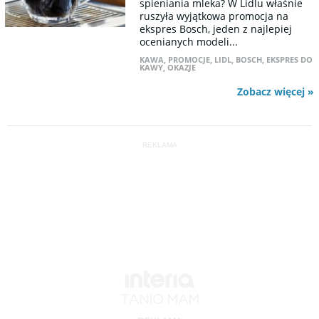
spieniania mleka? W Lidlu właśnie
ruszyła wyjątkowa promocja na
ekspres Bosch, jeden z najlepiej
ocenianych modeli...
KAWA
,
PROMOCJE
,
LIDL
,
BOSCH
,
EKSPRES DO
KAWY
,
OKAZJE
Zobacz więcej »
REKLAMA