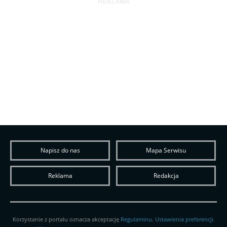
Napisz do nas
Mapa Serwisu
Reklama
Redakcja
Korzystanie z portalu oznacza akceptację
Regulaminu
.
Ustawienia preferencji.