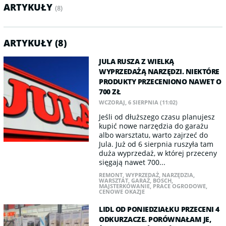
ARTYKUŁY
(8)
ARTYKUŁY (8)
JULA RUSZA Z WIELKĄ
WYPRZEDAŻĄ NARZĘDZI. NIEKTÓRE
PRODUKTY PRZECENIONO NAWET O
700 ZŁ
WCZORAJ, 6 SIERPNIA (11:02)
Jeśli od dłuższego czasu planujesz
kupić nowe narzędzia do garażu
albo warsztatu, warto zajrzeć do
Jula. Już od 6 sierpnia ruszyła tam
duża wyprzedaż, w której przeceny
sięgają nawet 700...
REMONT
,
WYPRZEDAŻ
,
NARZĘDZIA
,
WARSZTAT
,
GARAŻ
,
BOSCH
,
MAJSTERKOWANIE
,
PRACE OGRODOWE
,
CENOWE OKAZJE
LIDL OD PONIEDZIAŁKU PRZECENI 4
ODKURZACZE. PORÓWNAŁAM JE,