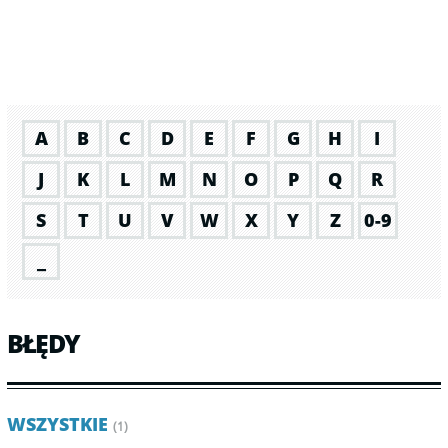
A
B
C
D
E
F
G
H
I
J
K
L
M
N
O
P
Q
R
S
T
U
V
W
X
Y
Z
0-9
_
BŁĘDY
WSZYSTKIE
(1)