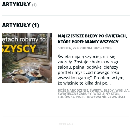
ARTYKUŁY
(1)
ARTYKUŁY (1)
NAJCZĘSTSZE BŁĘDY PO ŚWIĘTACH,
KTÓRE POPEŁNIAMY WSZYSCY
SOBOTA, 27 GRUDNIA 2025 (12:00)
Święta mijają szybciej, niż się
zaczęły. Zostaje choinka w rogu
salonu, pełna lodówka, cieńszy
portfel i myśl: „od nowego roku
wszystko ogarnę”. Problem w tym,
że właśnie te kilka dni po...
BOŻE NARODZENIE
,
ŚWIĘTA
,
BŁĘDY
,
WIGILIA
,
ŚWIĄTECZNE ZAKUPY
,
WIGILIJNY STÓŁ
,
LODÓWKA PRZECHOWYWANIE ŻYWNOŚCI
REKLAMA