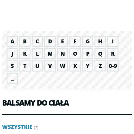
A
B
C
D
E
F
G
H
I
J
K
L
M
N
O
P
Q
R
S
T
U
V
W
X
Y
Z
0-9
_
BALSAMY DO CIAŁA
WSZYSTKIE
(7)