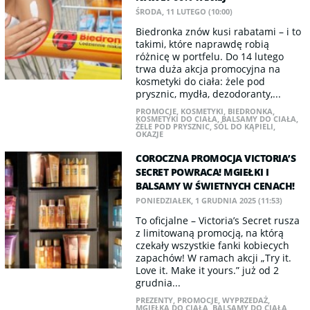
ŚRODA, 11 LUTEGO (10:00)
Biedronka znów kusi rabatami – i to
takimi, które naprawdę robią
różnicę w portfelu. Do 14 lutego
trwa duża akcja promocyjna na
kosmetyki do ciała: żele pod
prysznic, mydła, dezodoranty,...
PROMOCJE
,
KOSMETYKI
,
BIEDRONKA
,
KOSMETYKI DO CIAŁA
,
BALSAMY DO CIAŁA
,
ŻELE POD PRYSZNIC
,
SÓL DO KĄPIELI
,
OKAZJE
COROCZNA PROMOCJA VICTORIA’S
SECRET POWRACA! MGIEŁKI I
BALSAMY W ŚWIETNYCH CENACH!
PONIEDZIAŁEK, 1 GRUDNIA 2025 (11:53)
To oficjalne – Victoria’s Secret rusza
z limitowaną promocją, na którą
czekały wszystkie fanki kobiecych
zapachów! W ramach akcji „Try it.
Love it. Make it yours.” już od 2
grudnia...
PREZENTY
,
PROMOCJE
,
WYPRZEDAŻ
,
MGIEŁKA DO CIAŁA
,
BALSAMY DO CIAŁA
,