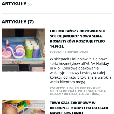
ARTYKUŁY
(7)
ARTYKUŁY (7)
LIDL MA TAŃSZY ODPOWIEDNIK
SOL DE JANEIRO? NOWA SERIA
KOSMETYKÓW KOSZTUJE TYLKO
14,99 ZŁ
SOBOTA, 1 SIERPNIA (06:25)
W sklepach Lidl pojawiła się nowa
seria kosmetyków all'AURA Holiday
in Rio. Kolorowe opakowania,
wakacyjne nazwy i estetyka całej
kolekcji od razu przyciągają wzrok, a
wielu klientom mogą...
KOSMETYKI
,
LIDL
,
ŻEL POD PRYSZNIC
,
MGIEŁKA DO CIAŁA
,
PIELĘGNACJA CIAŁA
,
BALSAMY DO CIAŁA
,
CENOWE OKAZJE
TRWA SZAŁ ZAKUPOWY W
BIEDRONCE. KOSMETYKI DO CIAŁA
NAWET 60% TANIEJ