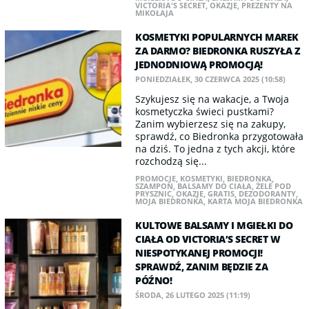
VICTORIA'S SECRET
,
OKAZJE
,
PREZENTY NA
MIKOŁAJA
KOSMETYKI POPULARNYCH MAREK
ZA DARMO? BIEDRONKA RUSZYŁA Z
JEDNODNIOWĄ PROMOCJĄ!
PONIEDZIAŁEK, 30 CZERWCA 2025 (10:58)
Szykujesz się na wakacje, a Twoja
kosmetyczka świeci pustkami?
Zanim wybierzesz się na zakupy,
sprawdź, co Biedronka przygotowała
na dziś. To jedna z tych akcji, które
rozchodzą się...
PROMOCJE
,
KOSMETYKI
,
BIEDRONKA
,
SZAMPON
,
BALSAMY DO CIAŁA
,
ŻELE POD
PRYSZNIC
,
OKAZJE
,
GRATIS
,
DEZODORANTY
,
MOJA BIEDRONKA
,
KARTA MOJA BIEDRONKA
KULTOWE BALSAMY I MGIEŁKI DO
CIAŁA OD VICTORIA’S SECRET W
NIESPOTYKANEJ PROMOCJI!
SPRAWDŹ, ZANIM BĘDZIE ZA
PÓŹNO!
ŚRODA, 26 LUTEGO 2025 (11:19)