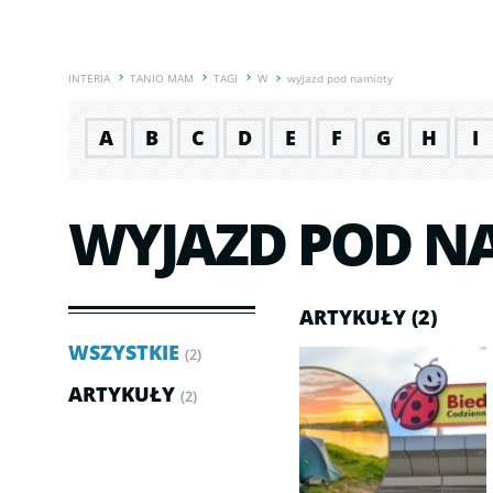
INTERIA
TANIO MAM
TAGI
W
wyjazd pod namioty
A
B
C
D
E
F
G
H
I
WYJAZD POD N
ARTYKUŁY (2)
WSZYSTKIE
(2)
ARTYKUŁY
(2)