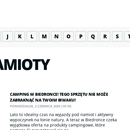
J
K
L
M
N
O
P
Q
R
S
AMIOTY
CAMPING W BIEDRONCE! TEGO SPRZĘTU NIE MOŻE
ZABRAKNĄĆ NA TWOIM BIWAKU!
PONIEDZIAŁEK, 2 CZERWCA 2025 (10:10)
Lato to idealny czas na wyjazdy pod namiot i aktywny
wypoczynek na łonie natury. A teraz w Biedronce czeka
wyjątkowa oferta na produkty campingowe, które