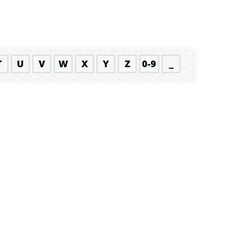
T
U
V
W
X
Y
Z
0-9
_