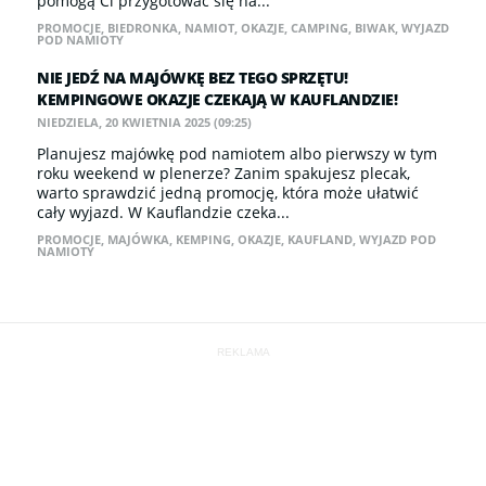
pomogą Ci przygotować się na...
PROMOCJE
,
BIEDRONKA
,
NAMIOT
,
OKAZJE
,
CAMPING
,
BIWAK
,
WYJAZD
POD NAMIOTY
NIE JEDŹ NA MAJÓWKĘ BEZ TEGO SPRZĘTU!
KEMPINGOWE OKAZJE CZEKAJĄ W KAUFLANDZIE!
NIEDZIELA, 20 KWIETNIA 2025 (09:25)
Planujesz majówkę pod namiotem albo pierwszy w tym
roku weekend w plenerze? Zanim spakujesz plecak,
warto sprawdzić jedną promocję, która może ułatwić
cały wyjazd. W Kauflandzie czeka...
PROMOCJE
,
MAJÓWKA
,
KEMPING
,
OKAZJE
,
KAUFLAND
,
WYJAZD POD
NAMIOTY
REKLAMA