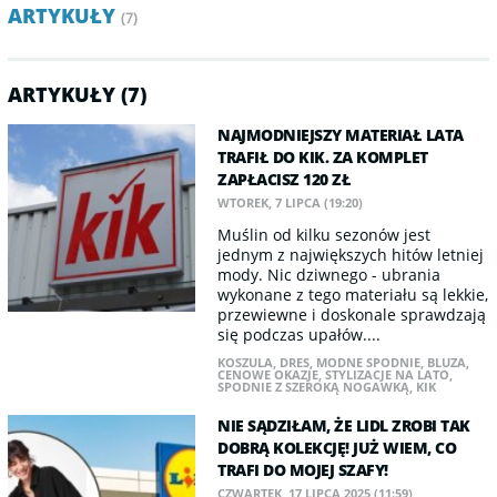
ARTYKUŁY
(7)
ARTYKUŁY (7)
NAJMODNIEJSZY MATERIAŁ LATA
TRAFIŁ DO KIK. ZA KOMPLET
ZAPŁACISZ 120 ZŁ
WTOREK, 7 LIPCA (19:20)
Muślin od kilku sezonów jest
jednym z największych hitów letniej
mody. Nic dziwnego - ubrania
wykonane z tego materiału są lekkie,
przewiewne i doskonale sprawdzają
się podczas upałów....
KOSZULA
,
DRES
,
MODNE SPODNIE
,
BLUZA
,
CENOWE OKAZJE
,
STYLIZACJE NA LATO
,
SPODNIE Z SZEROKĄ NOGAWKĄ
,
KIK
NIE SĄDZIŁAM, ŻE LIDL ZROBI TAK
DOBRĄ KOLEKCJĘ! JUŻ WIEM, CO
TRAFI DO MOJEJ SZAFY!
CZWARTEK, 17 LIPCA 2025 (11:59)