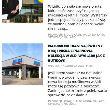
W Lidlu pojawiła się nowa oferta,
która może zaskoczyć niejedną
miłośniczkę letniej mody. Wystarczy
jedno spojrzenie, by przekonać się,
że modne ubrania i dodatki wcale
nie muszą...
PROMOCJE
,
LIDL
,
OKAZJE
,
MODA NA LATO
,
STYLIZACJE NA LATO
NATURALNA TKANINA, ŚWIETNY
KRÓJ I NISKA CENA! NOWA
KOLEKCJA W ALDI WYGLĄDA JAK Z
BUTIKÓW!
WTOREK, 17 CZERWCA 2025 (11:26)
Jeśli latem stawiasz na naturalne
tkaniny, wygodę i przewiewność,
nowa kolekcja muślinowa w Aldi
może Cię pozytywnie zaskoczyć.
Zanim jednak zniknie z półek, warto
sprawdzić, co dokładnie...
PROMOCJE
,
OKAZJE
,
ALDI
,
MODA NA LATO
,
STYLIZACJE NA LATO