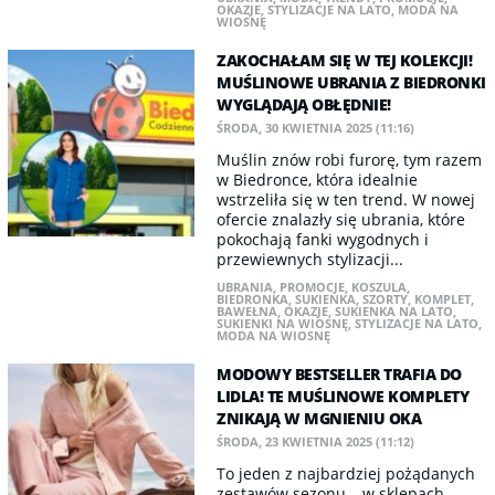
OKAZJE
,
STYLIZACJE NA LATO
,
MODA NA
WIOSNĘ
ZAKOCHAŁAM SIĘ W TEJ KOLEKCJI!
MUŚLINOWE UBRANIA Z BIEDRONKI
WYGLĄDAJĄ OBŁĘDNIE!
ŚRODA, 30 KWIETNIA 2025 (11:16)
Muślin znów robi furorę, tym razem
w Biedronce, która idealnie
wstrzeliła się w ten trend. W nowej
ofercie znalazły się ubrania, które
pokochają fanki wygodnych i
przewiewnych stylizacji...
UBRANIA
,
PROMOCJE
,
KOSZULA
,
BIEDRONKA
,
SUKIENKA
,
SZORTY
,
KOMPLET
,
BAWEŁNA
,
OKAZJE
,
SUKIENKA NA LATO
,
SUKIENKI NA WIOSNĘ
,
STYLIZACJE NA LATO
,
MODA NA WIOSNĘ
MODOWY BESTSELLER TRAFIA DO
LIDLA! TE MUŚLINOWE KOMPLETY
ZNIKAJĄ W MGNIENIU OKA
ŚRODA, 23 KWIETNIA 2025 (11:12)
To jeden z najbardziej pożądanych
zestawów sezonu – w sklepach