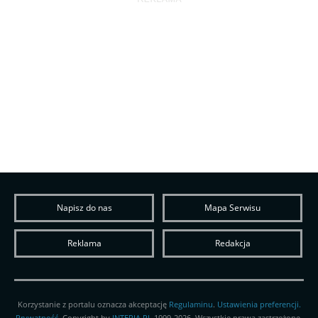
Napisz do nas
Mapa Serwisu
Reklama
Redakcja
Korzystanie z portalu oznacza akceptację
Regulaminu
.
Ustawienia preferencji.
Prywatność
. Copyright by
INTERIA.PL
1999-2026. Wszystkie prawa zastrzeżone.