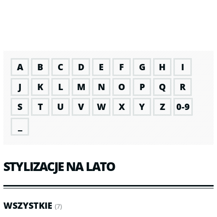
A
B
C
D
E
F
G
H
I
J
K
L
M
N
O
P
Q
R
S
T
U
V
W
X
Y
Z
0-9
_
STYLIZACJE NA LATO
WSZYSTKIE
(7)