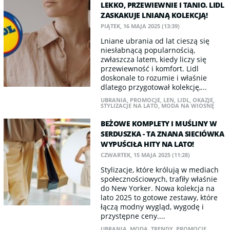
LEKKO, PRZEWIEWNIE I TANIO. LIDL
ZASKAKUJE LNIANĄ KOLEKCJĄ!
PIĄTEK, 16 MAJA 2025 (13:39)
Lniane ubrania od lat cieszą się
niesłabnącą popularnością,
zwłaszcza latem, kiedy liczy się
przewiewność i komfort. Lidl
doskonale to rozumie i właśnie
dlatego przygotował kolekcję,...
UBRANIA
,
PROMOCJE
,
LEN
,
LIDL
,
OKAZJE
,
STYLIZACJE NA LATO
,
MODA NA WIOSNĘ
BEŻOWE KOMPLETY I MUŚLINY W
SERDUSZKA - TA ZNANA SIECIÓWKA
WYPUŚCIŁA HITY NA LATO!
CZWARTEK, 15 MAJA 2025 (11:28)
Stylizacje, które królują w mediach
społecznościowych, trafiły właśnie
do New Yorker. Nowa kolekcja na
lato 2025 to gotowe zestawy, które
łączą modny wygląd, wygodę i
przystępne ceny....
UBRANIA
,
MODA
,
TRENDY
,
PROMOCJE
,