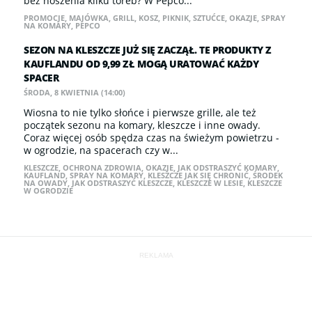
bez noszenia kilku toreb? W Pepco...
PROMOCJE
,
MAJÓWKA
,
GRILL
,
KOSZ
,
PIKNIK
,
SZTUĆCE
,
OKAZJE
,
SPRAY
NA KOMARY
,
PEPCO
SEZON NA KLESZCZE JUŻ SIĘ ZACZĄŁ. TE PRODUKTY Z
KAUFLANDU OD 9,99 ZŁ MOGĄ URATOWAĆ KAŻDY
SPACER
ŚRODA, 8 KWIETNIA (14:00)
Wiosna to nie tylko słońce i pierwsze grille, ale też
początek sezonu na komary, kleszcze i inne owady.
Coraz więcej osób spędza czas na świeżym powietrzu -
w ogrodzie, na spacerach czy w...
KLESZCZE
,
OCHRONA ZDROWIA
,
OKAZJE
,
JAK ODSTRASZYĆ KOMARY
,
KAUFLAND
,
SPRAY NA KOMARY
,
KLESZCZE JAK SIĘ CHRONIĆ
,
ŚRODEK
NA OWADY
,
JAK ODSTRASZYĆ KLESZCZE
,
KLESZCZE W LESIE
,
KLESZCZE
W OGRODZIE
REKLAMA