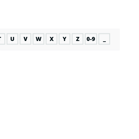
T
U
V
W
X
Y
Z
0-9
_