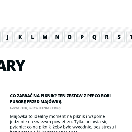
J
K
L
M
N
O
P
Q
R
S
ARY
CO ZABRAĆ NA PIKNIK? TEN ZESTAW Z PEPCO ROBI
FURORĘ PRZED MAJÓWKĄ
CZWARTEK, 30 KWIETNIA (11:49)
Majówka to idealny moment na piknik i wspólne
jedzenie na świeżym powietrzu. Tylko pojawia się
pytanie: co na piknik, żeby było wygodnie, bez stresu i