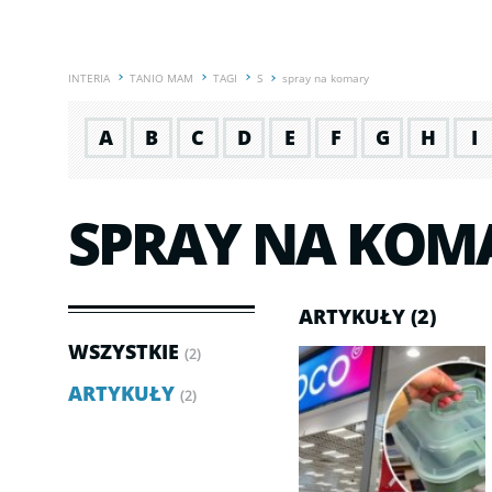
INTERIA
TANIO MAM
TAGI
S
spray na komary
A
B
C
D
E
F
G
H
I
SPRAY NA KOM
ARTYKUŁY (2)
WSZYSTKIE
(2)
ARTYKUŁY
(2)