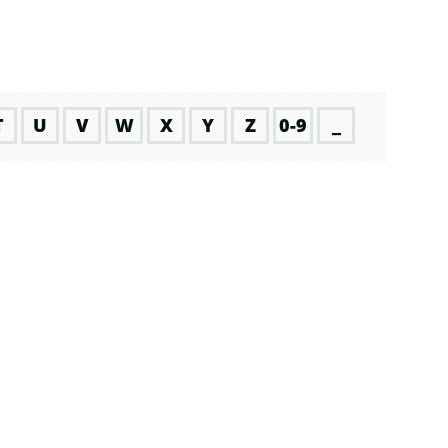
T
U
V
W
X
Y
Z
0-9
_