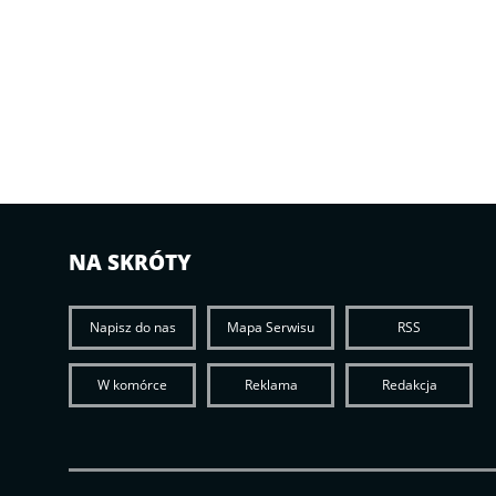
NA SKRÓTY
Napisz do nas
Mapa Serwisu
RSS
W komórce
Reklama
Redakcja