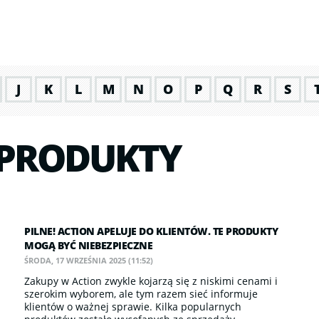
J
K
L
M
N
O
P
Q
R
S
 PRODUKTY
PILNE! ACTION APELUJE DO KLIENTÓW. TE PRODUKTY
MOGĄ BYĆ NIEBEZPIECZNE
ŚRODA, 17 WRZEŚNIA 2025 (11:52)
Zakupy w Action zwykle kojarzą się z niskimi cenami i
szerokim wyborem, ale tym razem sieć informuje
klientów o ważnej sprawie. Kilka popularnych