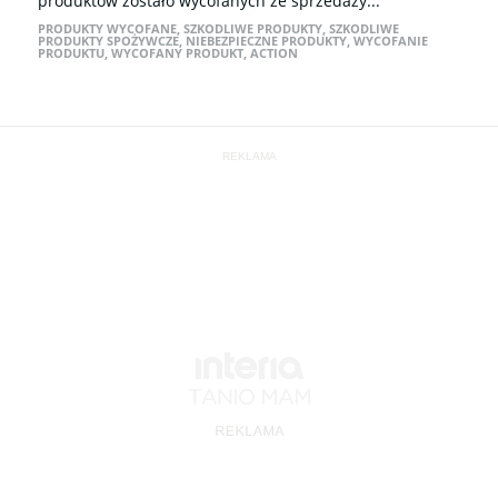
produktów zostało wycofanych ze sprzedaży...
PRODUKTY WYCOFANE
,
SZKODLIWE PRODUKTY
,
SZKODLIWE
PRODUKTY SPOŻYWCZE
,
NIEBEZPIECZNE PRODUKTY
,
WYCOFANIE
PRODUKTU
,
WYCOFANY PRODUKT
,
ACTION
REKLAMA