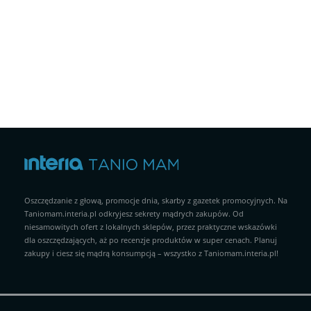
Oszczędzanie z głową, promocje dnia, skarby z gazetek promocyjnych. Na
Taniomam.interia.pl odkryjesz sekrety mądrych zakupów. Od
niesamowitych ofert z lokalnych sklepów, przez praktyczne wskazówki
dla oszczędzających, aż po recenzje produktów w super cenach. Planuj
zakupy i ciesz się mądrą konsumpcją – wszystko z Taniomam.interia.pl!