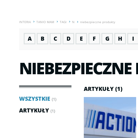
INTERIA
TANIO MAM
TAGI
N
niebezpieczne produkty
A
B
C
D
E
F
G
H
I
NIEBEZPIECZNE
ARTYKUŁY (1)
WSZYSTKIE
(1)
ARTYKUŁY
(1)