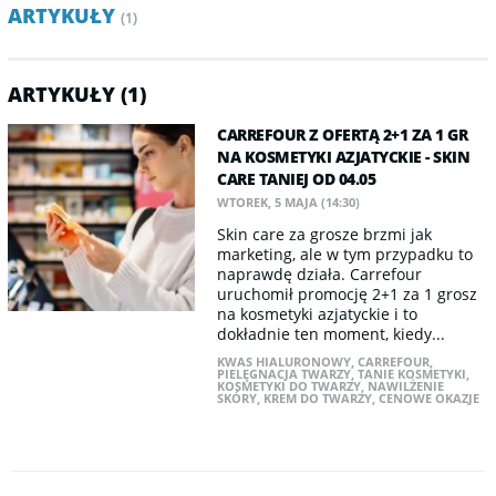
ARTYKUŁY
(1)
ARTYKUŁY (1)
CARREFOUR Z OFERTĄ 2+1 ZA 1 GR
NA KOSMETYKI AZJATYCKIE - SKIN
CARE TANIEJ OD 04.05
WTOREK, 5 MAJA (14:30)
Skin care za grosze brzmi jak
marketing, ale w tym przypadku to
naprawdę działa. Carrefour
uruchomił promocję 2+1 za 1 grosz
na kosmetyki azjatyckie i to
dokładnie ten moment, kiedy...
KWAS HIALURONOWY
,
CARREFOUR
,
PIELĘGNACJA TWARZY
,
TANIE KOSMETYKI
,
KOSMETYKI DO TWARZY
,
NAWILŻENIE
SKÓRY
,
KREM DO TWARZY
,
CENOWE OKAZJE