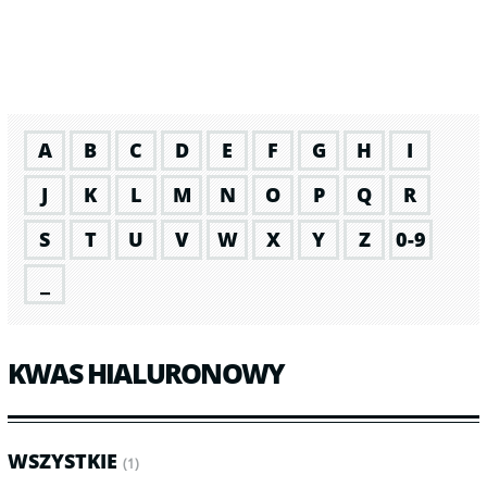
A
B
C
D
E
F
G
H
I
J
K
L
M
N
O
P
Q
R
S
T
U
V
W
X
Y
Z
0-9
_
KWAS HIALURONOWY
WSZYSTKIE
(1)