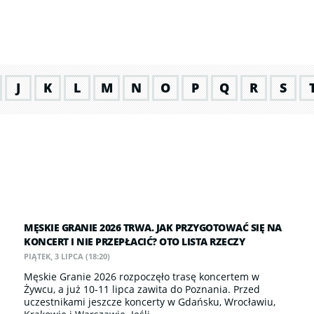
J
K
L
M
N
O
P
Q
R
S
MĘSKIE GRANIE 2026 TRWA. JAK PRZYGOTOWAĆ SIĘ NA
KONCERT I NIE PRZEPŁACIĆ? OTO LISTA RZECZY
PIĄTEK, 3 LIPCA (18:20)
Męskie Granie 2026 rozpoczęło trasę koncertem w
Żywcu, a już 10-11 lipca zawita do Poznania. Przed
uczestnikami jeszcze koncerty w Gdańsku, Wrocławiu,