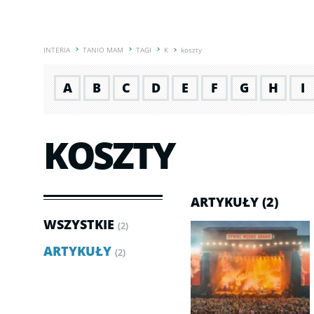
INTERIA
TANIO MAM
TAGI
K
koszty
A
B
C
D
E
F
G
H
I
KOSZTY
ARTYKUŁY (2)
WSZYSTKIE
(2)
ARTYKUŁY
(2)