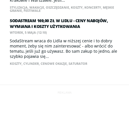
Krakowie i Warszawie. Jeśli...
STYLIZACJA
,
WAKACJE
,
OSZCZĘDZANIE
,
KOSZTY
,
KONCERTY
,
MĘSKIE
GRANIE
,
FESTIWALE
SODASTREAM 169,00 ZŁ W LIDLU - CENY NABOJÓW,
WYMIANA I KOSZTY UŻYTKOWANIA
WTOREK, 5 MAJA (12:10)
SodaStream wraca do Lidla w niższej cenie i to dobry
moment, żeby się nim zainteresować - albo wrócić do
tematu, jeśli już go używasz. Bo sam zakup to jedno, ale
szybko pojawia się...
KOSZTY
,
CYLINDER
,
CENOWE OKAZJE
,
SATURATOR
REKLAMA