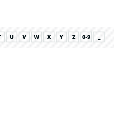
T
U
V
W
X
Y
Z
0-9
_