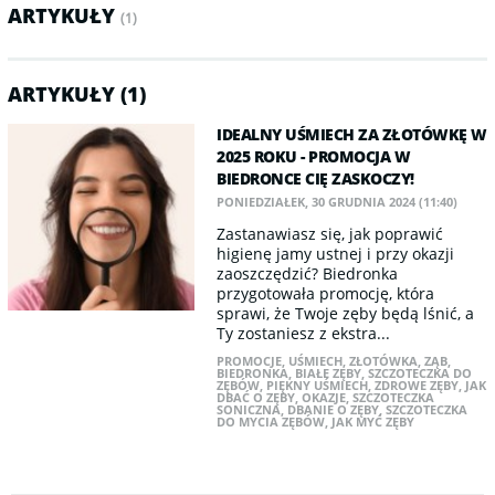
ARTYKUŁY
(1)
ARTYKUŁY (1)
IDEALNY UŚMIECH ZA ZŁOTÓWKĘ W
2025 ROKU - PROMOCJA W
BIEDRONCE CIĘ ZASKOCZY!
PONIEDZIAŁEK, 30 GRUDNIA 2024 (11:40)
Zastanawiasz się, jak poprawić
higienę jamy ustnej i przy okazji
zaoszczędzić? Biedronka
przygotowała promocję, która
sprawi, że Twoje zęby będą lśnić, a
Ty zostaniesz z ekstra...
PROMOCJE
,
UŚMIECH
,
ZŁOTÓWKA
,
ZĄB
,
BIEDRONKA
,
BIAŁE ZĘBY
,
SZCZOTECZKA DO
ZĘBÓW
,
PIĘKNY UŚMIECH
,
ZDROWE ZĘBY
,
JAK
DBAĆ O ZĘBY
,
OKAZJE
,
SZCZOTECZKA
SONICZNA
,
DBANIE O ZĘBY
,
SZCZOTECZKA
DO MYCIA ZĘBÓW
,
JAK MYĆ ZĘBY