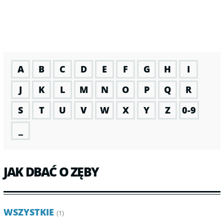
A
B
C
D
E
F
G
H
I
J
K
L
M
N
O
P
Q
R
S
T
U
V
W
X
Y
Z
0-9
_
JAK DBAĆ O ZĘBY
WSZYSTKIE
(1)