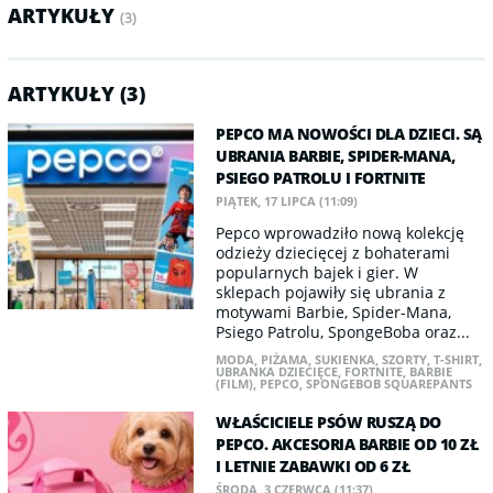
ARTYKUŁY
(3)
ARTYKUŁY (3)
PEPCO MA NOWOŚCI DLA DZIECI. SĄ
UBRANIA BARBIE, SPIDER-MANA,
PSIEGO PATROLU I FORTNITE
PIĄTEK, 17 LIPCA (11:09)
Pepco wprowadziło nową kolekcję
odzieży dziecięcej z bohaterami
popularnych bajek i gier. W
sklepach pojawiły się ubrania z
motywami Barbie, Spider-Mana,
Psiego Patrolu, SpongeBoba oraz...
MODA
,
PIŻAMA
,
SUKIENKA
,
SZORTY
,
T-SHIRT
,
UBRANKA DZIECIĘCE
,
FORTNITE
,
BARBIE
(FILM)
,
PEPCO
,
SPONGEBOB SQUAREPANTS
WŁAŚCICIELE PSÓW RUSZĄ DO
PEPCO. AKCESORIA BARBIE OD 10 ZŁ
I LETNIE ZABAWKI OD 6 ZŁ
ŚRODA, 3 CZERWCA (11:37)