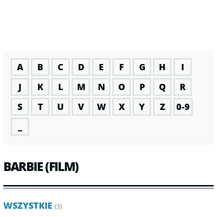
A
B
C
D
E
F
G
H
I
J
K
L
M
N
O
P
Q
R
S
T
U
V
W
X
Y
Z
0-9
_
BARBIE (FILM)
WSZYSTKIE
(3)