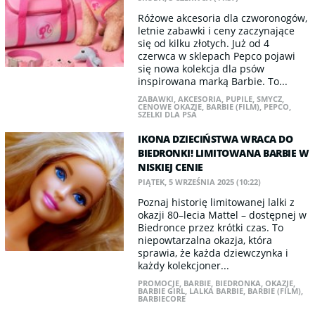
Różowe akcesoria dla czworonogów,
letnie zabawki i ceny zaczynające
się od kilku złotych. Już od 4
czerwca w sklepach Pepco pojawi
się nowa kolekcja dla psów
inspirowana marką Barbie. To...
ZABAWKI
,
AKCESORIA
,
PUPILE
,
SMYCZ
,
CENOWE OKAZJE
,
BARBIE (FILM)
,
PEPCO
,
SZELKI DLA PSA
IKONA DZIECIŃSTWA WRACA DO
BIEDRONKI! LIMITOWANA BARBIE W
NISKIEJ CENIE
PIĄTEK, 5 WRZEŚNIA 2025 (10:22)
Poznaj historię limitowanej lalki z
okazji 80–lecia Mattel – dostępnej w
Biedronce przez krótki czas. To
niepowtarzalna okazja, która
sprawia, że każda dziewczynka i
każdy kolekcjoner...
PROMOCJE
,
BARBIE
,
BIEDRONKA
,
OKAZJE
,
BARBIE GIRL
,
LALKA BARBIE
,
BARBIE (FILM)
,
BARBIECORE